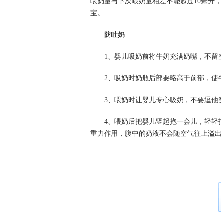
喂奶量与下次喂奶量相差不能超过10毫升
宝。
防吐奶
1、婴儿吸奶前将牛奶充满奶嘴，不留
2、吸奶时奶瓶后部要略高于前部，使
3、喂奶时让婴儿专心吸奶，不要逗他
4、喂奶后把婴儿竖起抱一会儿，轻轻
重力作用，腹中的奶液不会随空气往上溢