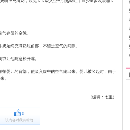
，奶嘴应充满奶，以免宝宝吸入空气引起呕吐；宜少量多次喂哺宝
空气存留的空隙。
牛奶始终充满奶瓶前部，不留进空气的间隙。
笑或让他随意松开嘴。
拍拍婴儿的背部，使吸入腹中的空气跑出来。婴儿被竖起时，由于
出来。
（编辑：七宝）
0
该内容对我有帮助