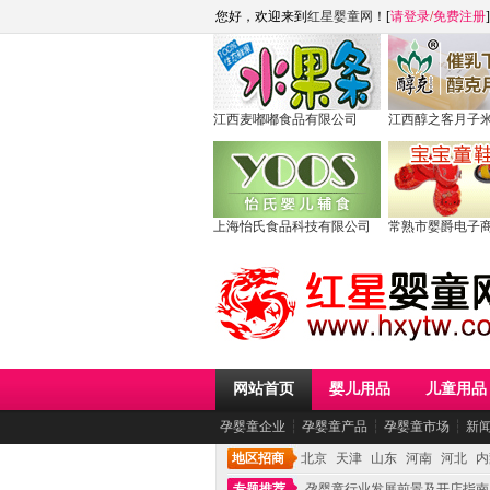
您好，欢迎来到
红星婴童网
！[
请登录
/
免费注册
]
江西麦嘟嘟食品有限公司
江西醇之客月子
上海怡氏食品科技有限公司
常熟市婴爵电子
网站首页
婴儿用品
儿童用品
孕婴童企业
┆
孕婴童产品
┆
孕婴童市场
┆
新
地区招商
北京
天津
山东
河南
河北
内
专题推荐
孕婴童行业发展前景及开店指南