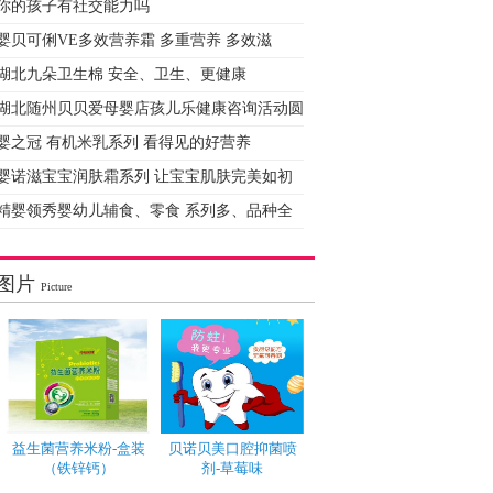
你的孩子有社交能力吗
婴贝可俐VE多效营养霜 多重营养 多效滋
湖北九朵卫生棉 安全、卫生、更健康
湖北随州贝贝爱母婴店孩儿乐健康咨询活动圆
婴之冠 有机米乳系列 看得见的好营养
婴诺滋宝宝润肤霜系列 让宝宝肌肤完美如初
精婴领秀婴幼儿辅食、零食 系列多、品种全
图片
Picture
益生菌营养米粉-盒装
贝诺贝美口腔抑菌喷
（铁锌钙）
剂-草莓味