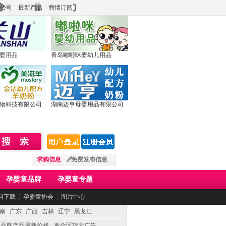
公司
最新产品
商情订阅
婴用品
青岛嘟啦咪婴幼儿用品
物科技有限公司
湖南迈亨母婴用品有限公司
求购信息
免费发布信息
孕婴童品牌
孕婴童专题
料下载
┆
孕婴童协会
┆
图片中心
南
广东
广西
吉林
辽宁
黑龙江
童品牌产品最新价格
黄金区软文广告