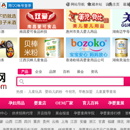
网站导航
收藏本站
设为主页
最新
米酒
南昌爱可食品科技
惠州市美儿婴儿用品
湖南迈亨母
商务
江西贝棒儿童食品
香港欧嘻高婴童用品公司
湖南美滋生
产品
企业
品牌
百科
展会
资讯
热搜：
儿童玩具
婴幼儿奶粉
牛初乳
早教加盟
儿童夏季童装
孕妇用品
婴童店
OEM厂家
育儿百科
孕婴童展
闻中心
┆
供求招商代理
┆
开店指导
┆
展会报道
┆
孕婴童商学院
┆
孕婴童排行榜
┆
资
蒙
山西
江西
四川
重庆
贵州
云南
上海
江苏
安徽
浙江
甘肃
福建
湖北
湖
孕婴童母婴用品生活馆
孕期营养 -- 钙很重要？
孕婴童行业产品广告聚集
孕婴