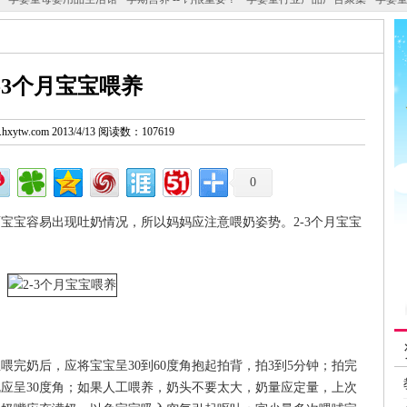
2-3个月宝宝喂养
w.hxytw.com 2013/4/13 阅读数：107619
0
宝宝容易出现吐奶情况，所以妈妈应注意喂奶姿势。2-3个月宝宝
完奶后，应将宝宝呈30到60度角抱起拍背，拍3到5分钟；拍完
应呈30度角；如果人工喂养，奶头不要太大，奶量应定量，上次