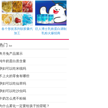
各个形状系列软胶囊代
巨人博士乳铁蛋白调制
加工
乳粉火爆招商
热门
hot
奔月兔产品展示
纯牛奶蛋白质含量
孕妇可以吃米线吗
不上火的零食有哪些
孕妇可以吃仙草吗
孕妇可以吃沙虫吗
牛奶怎么煮不粘锅
为什么雾化一定要给孩子拍背呢？