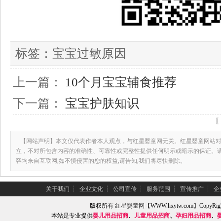
标签：
宝宝过敏原因
上一篇：
10个月宝宝辅食推荐
下一篇：
宝宝护肤知识
【网站声明】本文仅代表作者本人观点，与红星婴童网无关。红星婴童网站对
立，不对所包含内容的准确性、可靠性或完整性提供任何明示或暗示的保证。
容均来自互联网,如不慎侵害的您的权益,请告知,我们将尽快删除。
关于我们
┆
企业文化
┆
公司宣传
┆
服务范围
┆
宣传推广
┆
企
版权所有
红星婴童网
【WWW.hxytw.com】Copy
本站是专业提供
婴儿用品招商
、
儿童用品招商
、
孕妇用品招商
、