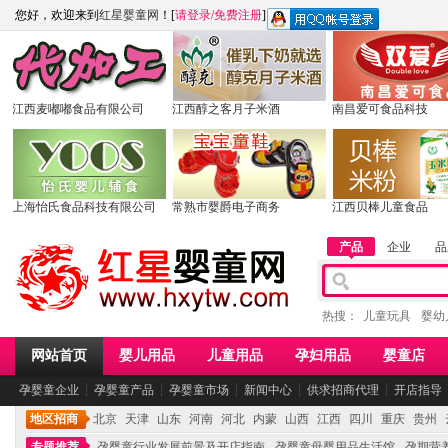
您好，欢迎来到
红星婴童网
！[
请登录
/
免费注册
]
江西麦嘟嘟食品有限公司
江西醇之客月子米酒
南昌爱可食品科技
上海怡氏食品科技有限公司
常熟市婴爵电子商务
江西贝棒儿童食品
产品
企业
品
热搜：
儿童玩具
婴幼
网站首页
婴儿用品
儿童用品
孕妇用品
婴童店
孕婴童企业
┆
孕婴童产品
┆
孕婴童市场
┆
新闻中心
┆
供求招商代理
┆
开店指导
地区招商
北京
天津
山东
河南
河北
内蒙
山西
江西
四川
重庆
贵州
专题推荐
孕婴童行业发展前景及开店指南
孕婴童母婴用品生活馆
孕期营养