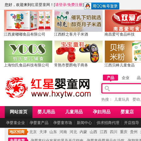
您好，欢迎来到
红星婴童网
！[
请登录
/
免费注册
]
江西麦嘟嘟食品有限公司
江西醇之客月子米酒
南昌爱可食品科技
上海怡氏食品科技有限公司
常熟市婴爵电子商务
江西贝棒儿童食品
产品
企业
品
热搜：
儿童玩具
婴幼
网站首页
婴儿用品
儿童用品
孕妇用品
婴童店
孕婴童企业
┆
孕婴童产品
┆
孕婴童市场
┆
新闻中心
┆
供求招商代理
┆
开店指导
地区招商
北京
天津
山东
河南
河北
内蒙
山西
江西
四川
重庆
贵州
专题推荐
孕婴童行业发展前景及开店指南
孕婴童母婴用品生活馆
孕期营养