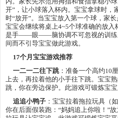
内。家长先示范用拇指和食指拿稳小球
开”，让小球落入杯内。宝宝拿球时，
时“放开”。当宝宝放入第一个球，家
宝宝会继续将桌上4~5个球准确的放
是手——眼——脑协调不可忽视的训练
间而不引导宝宝做此游戏。
17个月宝宝游戏推荐
一二一二往下跳
：准备一个高约10
上去，再拉着他的小手往下跳。宝宝熟
跳，你在旁边保护。此游戏可锻炼宝宝
追追小鸭子
：宝宝拉着拖拉玩具（
你在后面假装跑：“妈妈追上你啦！”