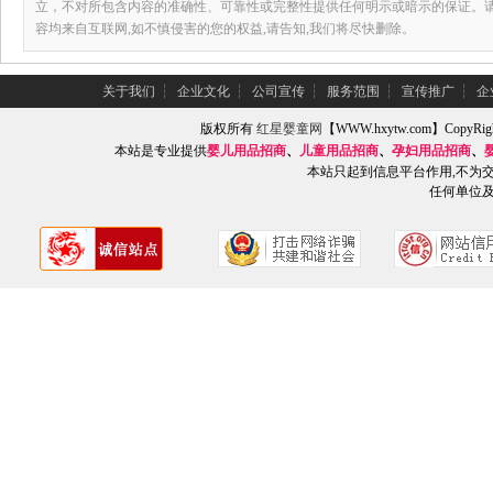
立，不对所包含内容的准确性、可靠性或完整性提供任何明示或暗示的保证。
容均来自互联网,如不慎侵害的您的权益,请告知,我们将尽快删除。
关于我们
┆
企业文化
┆
公司宣传
┆
服务范围
┆
宣传推广
┆
企
版权所有
红星婴童网
【WWW.hxytw.com】Copy
本站是专业提供
婴儿用品招商
、
儿童用品招商
、
孕妇用品招商
、
本站只起到信息平台作用,不为
任何单位