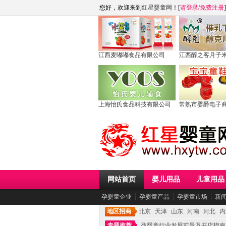
您好，欢迎来到
红星婴童网
！[
请登录
/
免费注册
]
江西麦嘟嘟食品有限公司
江西醇之客月子
上海怡氏食品科技有限公司
常熟市婴爵电子
网站首页
婴儿用品
儿童用品
孕婴童企业
┆
孕婴童产品
┆
孕婴童市场
┆
新
地区招商
北京
天津
山东
河南
河北
内
专题推荐
孕婴童行业发展前景及开店指南