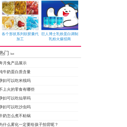
各个形状系列软胶囊代
巨人博士乳铁蛋白调制
加工
乳粉火爆招商
热门
hot
奔月兔产品展示
纯牛奶蛋白质含量
孕妇可以吃米线吗
不上火的零食有哪些
孕妇可以吃仙草吗
孕妇可以吃沙虫吗
牛奶怎么煮不粘锅
为什么雾化一定要给孩子拍背呢？