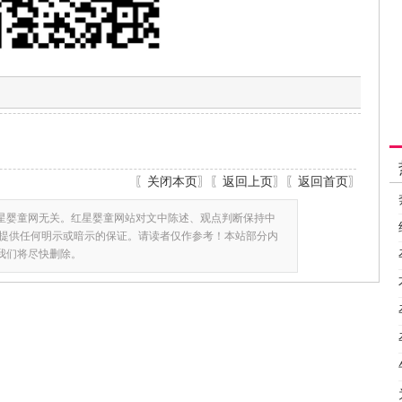
〖
关闭本页
〗〖
返回上页
〗〖
返回首页
〗
星婴童网无关。红星婴童网站对文中陈述、观点判断保持中
提供任何明示或暗示的保证。请读者仅作参考！本站部分内
,我们将尽快删除。