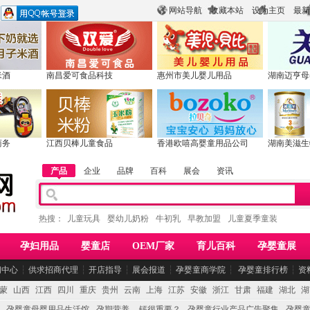
网站导航
收藏本站
设为主页
最新
米酒
南昌爱可食品科技
惠州市美儿婴儿用品
湖南迈亨母
商务
江西贝棒儿童食品
香港欧嘻高婴童用品公司
湖南美滋生
产品
企业
品牌
百科
展会
资讯
热搜：
儿童玩具
婴幼儿奶粉
牛初乳
早教加盟
儿童夏季童装
孕妇用品
婴童店
OEM厂家
育儿百科
孕婴童展
闻中心
┆
供求招商代理
┆
开店指导
┆
展会报道
┆
孕婴童商学院
┆
孕婴童排行榜
┆
资
蒙
山西
江西
四川
重庆
贵州
云南
上海
江苏
安徽
浙江
甘肃
福建
湖北
湖
孕婴童母婴用品生活馆
孕期营养 -- 钙很重要？
孕婴童行业产品广告聚集
孕婴