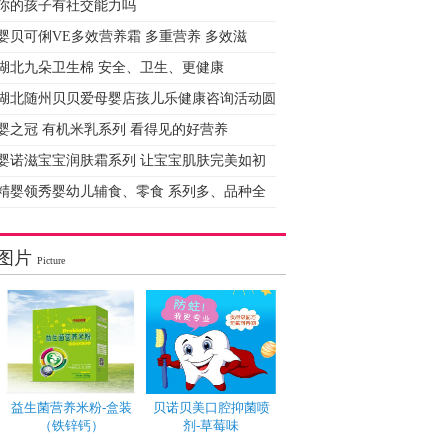
你的孩子有社交能力吗
婴贝可俐VE多效营养霜 多重营养 多效滋
湖北九朵卫生棉 安全、卫生、更健康
湖北随州贝贝爱母婴店孩儿乐健康咨询活动圆
婴之冠 有机米乳系列 看得见的好营养
婴诺滋宝宝润肤霜系列 让宝宝肌肤完美如初
精婴领秀婴幼儿辅食、零食 系列多、品种全
图片
Picture
益生菌营养米粉-盒装
贝诺贝美口腔抑菌喷
（铁锌钙）
剂-草莓味