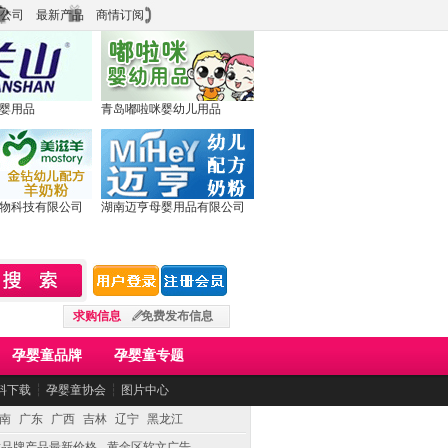
公司
最新产品
商情订阅
婴用品
青岛嘟啦咪婴幼儿用品
物科技有限公司
湖南迈亨母婴用品有限公司
求购信息
免费发布信息
孕婴童品牌
孕婴童专题
料下载
┆
孕婴童协会
┆
图片中心
南
广东
广西
吉林
辽宁
黑龙江
童品牌产品最新价格
黄金区软文广告