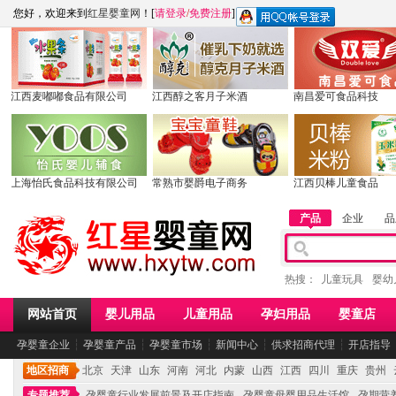
您好，欢迎来到
红星婴童网
！[
请登录
/
免费注册
]
江西麦嘟嘟食品有限公司
江西醇之客月子米酒
南昌爱可食品科技
上海怡氏食品科技有限公司
常熟市婴爵电子商务
江西贝棒儿童食品
产品
企业
品
热搜：
儿童玩具
婴幼
网站首页
婴儿用品
儿童用品
孕妇用品
婴童店
孕婴童企业
┆
孕婴童产品
┆
孕婴童市场
┆
新闻中心
┆
供求招商代理
┆
开店指导
地区招商
北京
天津
山东
河南
河北
内蒙
山西
江西
四川
重庆
贵州
专题推荐
孕婴童行业发展前景及开店指南
孕婴童母婴用品生活馆
孕期营养