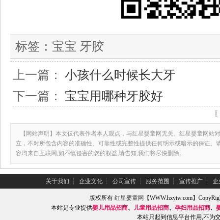
标签：
宝宝 牙胶
上一篇：
小孩什么时候长大牙
下一篇：
宝宝用哪种牙胶好
【网站声明】本文仅代表作者本人观点，与红星婴童网无关。红星婴童网站对
立，不对所包含内容的准确性、可靠性或完整性提供任何明示或暗示的保证。
容均来自互联网,如不慎侵害的您的权益,请告知,我们将尽快删除。
关于我们
┆
企业文化
┆
公司宣传
┆
服务范围
┆
宣传推广
┆
企
版权所有
红星婴童网
【WWW.hxytw.com】Copy
本站是专业提供
婴儿用品招商
、
儿童用品招商
、
孕妇用品招商
、
本站只起到信息平台作用,不为