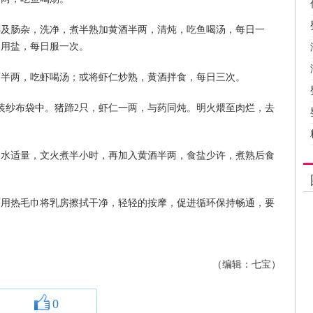
去鳞及肠杂，洗净，煮半熟加黄酒半两，清炖，吃鱼喝汤，每日一
不用盐，每日服一次。
酒半两，吃虾喝汤；或将虾仁炒熟，黄酒拌食，每日三次。
，装纱布袋中。猪蹄2只，虾仁一两，与药同炖。明火煨至肉烂，去
，加水适量，文火煮半小时，再加入黄酒半两，食盐少许，煮熟后食
可用热毛巾将乳房擦拭干净，轻轻的按摩，促进循环保持畅通，要
（编辑：七宝）
0