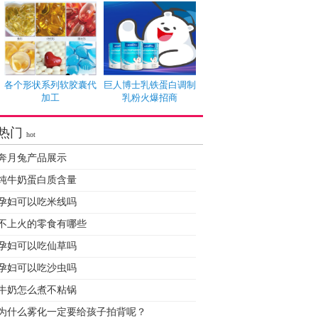
各个形状系列软胶囊代
巨人博士乳铁蛋白调制
加工
乳粉火爆招商
热门
hot
奔月兔产品展示
纯牛奶蛋白质含量
孕妇可以吃米线吗
不上火的零食有哪些
孕妇可以吃仙草吗
孕妇可以吃沙虫吗
牛奶怎么煮不粘锅
为什么雾化一定要给孩子拍背呢？