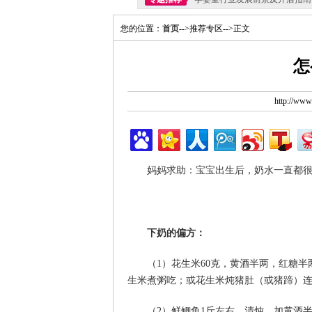
您的位置：
首页
-->推荐专区-->正文
怎
http://ww
妈妈求助：宝宝出生后，奶水一直都
下奶的偏方：
（1）花生米60克，黄酒半两，红糖
生米煮粥吃；或花生米炖猪肚（或猪蹄）
（2）鲜鲫鱼1斤左右，清炖，加黄酒