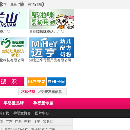
公司
最新产品
商情订阅
婴用品
青岛嘟啦咪婴幼儿用品
物科技有限公司
湖南迈亨母婴用品有限公司
求购信息
免费发布信息
孕婴童品牌
孕婴童专题
料下载
┆
孕婴童协会
┆
图片中心
南
广东
广西
吉林
辽宁
黑龙江
童品牌产品最新价格
黄金区软文广告