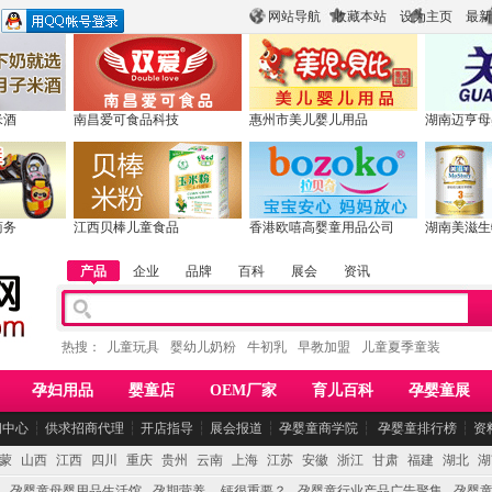
网站导航
收藏本站
设为主页
最新
米酒
南昌爱可食品科技
惠州市美儿婴儿用品
湖南迈亨母
商务
江西贝棒儿童食品
香港欧嘻高婴童用品公司
湖南美滋生
产品
企业
品牌
百科
展会
资讯
热搜：
儿童玩具
婴幼儿奶粉
牛初乳
早教加盟
儿童夏季童装
孕妇用品
婴童店
OEM厂家
育儿百科
孕婴童展
闻中心
┆
供求招商代理
┆
开店指导
┆
展会报道
┆
孕婴童商学院
┆
孕婴童排行榜
┆
资
蒙
山西
江西
四川
重庆
贵州
云南
上海
江苏
安徽
浙江
甘肃
福建
湖北
湖
孕婴童母婴用品生活馆
孕期营养 -- 钙很重要？
孕婴童行业产品广告聚集
孕婴