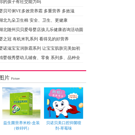
你的孩子有社交能力吗
婴贝可俐VE多效营养霜 多重营养 多效滋
湖北九朵卫生棉 安全、卫生、更健康
湖北随州贝贝爱母婴店孩儿乐健康咨询活动圆
婴之冠 有机米乳系列 看得见的好营养
婴诺滋宝宝润肤霜系列 让宝宝肌肤完美如初
精婴领秀婴幼儿辅食、零食 系列多、品种全
图片
Picture
益生菌营养米粉-盒装
贝诺贝美口腔抑菌喷
（铁锌钙）
剂-草莓味