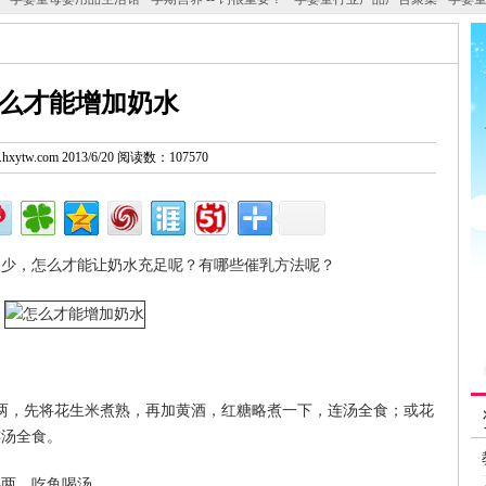
么才能增加奶水
w.hxytw.com 2013/6/20 阅读数：107570
很少，怎么才能让奶水充足呢？有哪些催乳方法呢？
半两，先将花生米煮熟，再加黄酒，红糖略煮一下，连汤全食；或花
连汤全食。
半两，吃鱼喝汤。