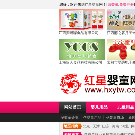
您好，欢迎来到
红星婴童网
！[
请登录
/
免费注册
]
江西麦嘟嘟食品有限公司
江西醇之客月子
上海怡氏食品科技有限公司
常熟市婴爵电子
网站首页
婴儿用品
儿童用品
孕婴童企业
┆
孕婴童产品
┆
孕婴童市场
┆
新
地区招商
北京
天津
山东
河南
河北
内
专题推荐
孕婴童行业发展前景及开店指南