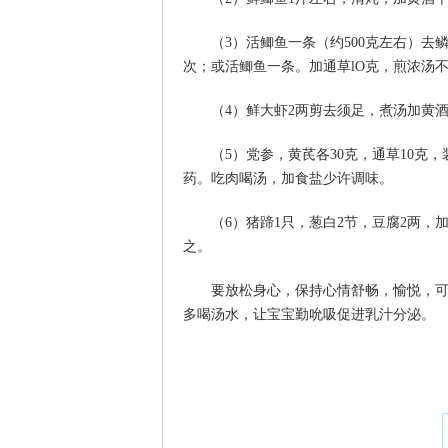
（3）活鲫鱼一条（约500克左右）
次；或活鲫鱼一条。加通草lO克，煎浓汤
（4）鲜大虾2两剪去须足，煮汤加黄
（5）党参，黄芪各30克，通草10克
药。吃肉喝汤，加食盐少许调味。
（6）猪蹄1只，葱白2节，豆腐2两
之。
要放松身心，保持心情舒畅，愉悦，
多喝汤水，让宝宝勤吮吸促进乳汁分泌。