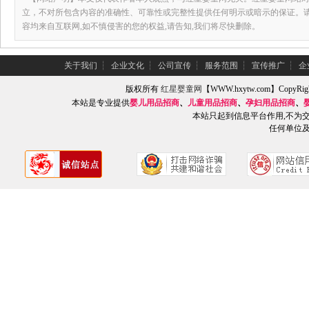
立，不对所包含内容的准确性、可靠性或完整性提供任何明示或暗示的保证。
容均来自互联网,如不慎侵害的您的权益,请告知,我们将尽快删除。
关于我们
┆
企业文化
┆
公司宣传
┆
服务范围
┆
宣传推广
┆
企
版权所有
红星婴童网
【WWW.hxytw.com】Copy
本站是专业提供
婴儿用品招商
、
儿童用品招商
、
孕妇用品招商
、
本站只起到信息平台作用,不为
任何单位