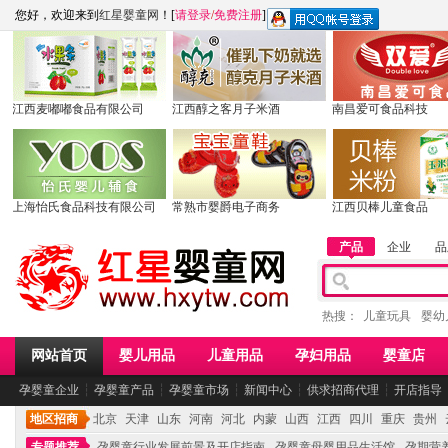
您好，欢迎来到
红星婴童网
！[
请登录
/
免费注册
]
江西麦嘟嘟食品有限公司
江西醇之客月子米酒
南昌爱可食品科技
上海怡氏食品科技有限公司
常熟市婴爵电子商务
江西贝棒儿童食品
产品
企业
品
热搜：
儿童玩具
婴幼
网站首页
婴儿用品
儿童用品
孕妇用品
婴童店
孕婴童企业
┆
孕婴童产品
┆
孕婴童市场
┆
新闻中心
┆
供求招商代理
┆
开店指导
地区招商
北京
天津
山东
河南
河北
内蒙
山西
江西
四川
重庆
贵州
专题推荐
孕婴童行业发展前景及开店指南
孕婴童母婴用品生活馆
孕期营养