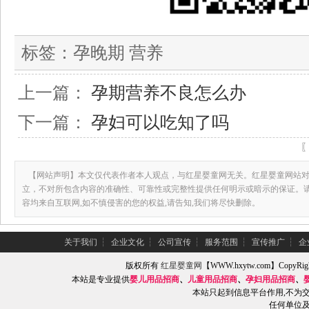
标签：
孕晚期 营养
上一篇：
孕期营养不良怎么办
下一篇：
孕妇可以吃知了吗
【网站声明】本文仅代表作者本人观点，与红星婴童网无关。红星婴童网站对
立，不对所包含内容的准确性、可靠性或完整性提供任何明示或暗示的保证。
容均来自互联网,如不慎侵害的您的权益,请告知,我们将尽快删除。
关于我们
┆
企业文化
┆
公司宣传
┆
服务范围
┆
宣传推广
┆
企
版权所有
红星婴童网
【WWW.hxytw.com】Copy
本站是专业提供
婴儿用品招商
、
儿童用品招商
、
孕妇用品招商
、
本站只起到信息平台作用,不为
任何单位