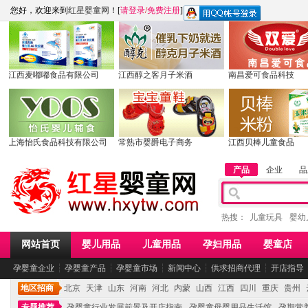
您好，欢迎来到
红星婴童网
！[
请登录
/
免费注册
]
江西麦嘟嘟食品有限公司
江西醇之客月子米酒
南昌爱可食品科技
上海怡氏食品科技有限公司
常熟市婴爵电子商务
江西贝棒儿童食品
产品
企业
品
热搜：
儿童玩具
婴幼
网站首页
婴儿用品
儿童用品
孕妇用品
婴童店
孕婴童企业
┆
孕婴童产品
┆
孕婴童市场
┆
新闻中心
┆
供求招商代理
┆
开店指导
地区招商
北京
天津
山东
河南
河北
内蒙
山西
江西
四川
重庆
贵州
专题推荐
孕婴童行业发展前景及开店指南
孕婴童母婴用品生活馆
孕期营养