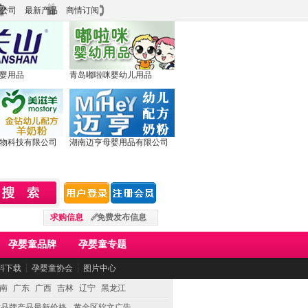
公司
最新产品
商情订阅
婴用品
青岛嘟啦咪婴幼儿用品
物科技有限公司
湖南迈亨母婴用品有限公司
求购信息
免费发布信息
孕婴童品牌
孕婴童专题
料下载
┆
孕婴童协会
┆
图片中心
南
广东
广西
吉林
辽宁
黑龙江
童品牌产品最新价格
黄金区软文广告