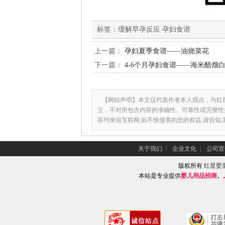
标签：
缓解早孕反应 孕妇食谱
上一篇：
孕妇夏季食谱——油烧菜花
下一篇：
4-6个月孕妇食谱——海米醋熘
【网站声明】本文仅代表作者本人观点，与红
立，不对所包含内容的准确性、可靠性或完整性
容均来自互联网,如不慎侵害的您的权益,请告知
关于我们
┆
企业文化
┆
公司宣
版权所有
红星婴
本站是专业提供
婴儿用品招商
、