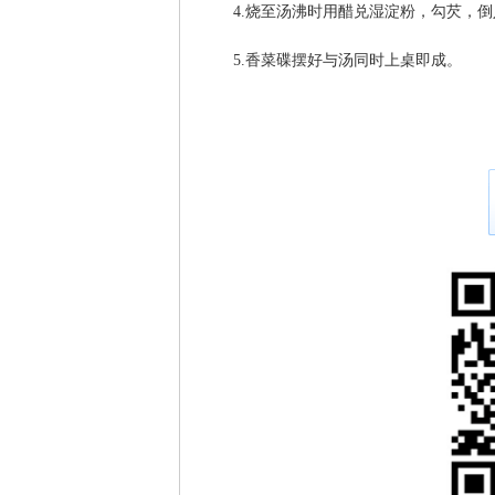
4.烧至汤沸时用醋兑湿淀粉，勾芡，
5.香菜碟摆好与汤同时上桌即成。