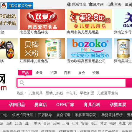
网站导航
收藏本站
设为主页
最新
米酒
南昌爱可食品科技
惠州市美儿婴儿用品
湖南迈亨母
商务
江西贝棒儿童食品
香港欧嘻高婴童用品公司
湖南美滋生
产品
企业
品牌
百科
展会
资讯
热搜：
儿童玩具
婴幼儿奶粉
牛初乳
早教加盟
儿童夏季童装
孕妇用品
婴童店
OEM厂家
育儿百科
孕婴童展
闻中心
┆
供求招商代理
┆
开店指导
┆
展会报道
┆
孕婴童商学院
┆
孕婴童排行榜
┆
资
蒙
山西
江西
四川
重庆
贵州
云南
上海
江苏
安徽
浙江
甘肃
福建
湖北
湖
孕婴童母婴用品生活馆
孕期营养 -- 钙很重要？
孕婴童行业产品广告聚集
孕婴