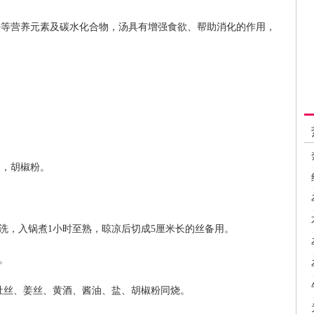
铁等营养元素及碳水化合物，汤具有增强食欲、帮助消化的作用，
油，胡椒粉。
冲洗，入锅煮1小时至熟，晾凉后切成5厘米长的丝备用。
。
下肚丝、姜丝、黄酒、酱油、盐、胡椒粉同烧。