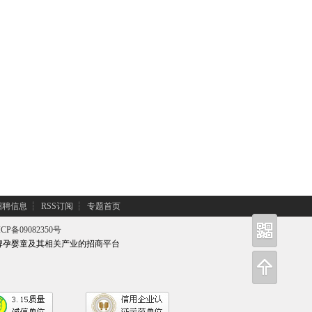
招聘信息
┆
RSS订阅
┆
专题首页
CP备09082350号
牌孕婴童及其相关产业的招商平台