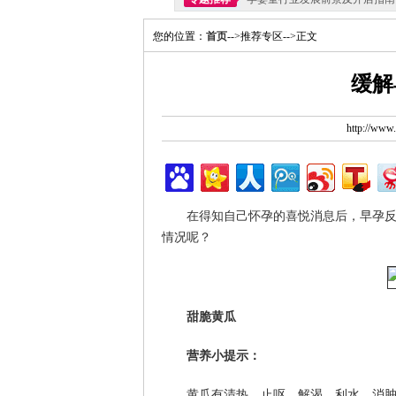
您的位置：
首页
-->推荐专区-->正文
缓解
http://ww
在得知自己怀孕的喜悦消息后，早孕
情况呢？
甜脆黄瓜
营养小提示：
黄瓜有清热、止呕、解渴、利水、消