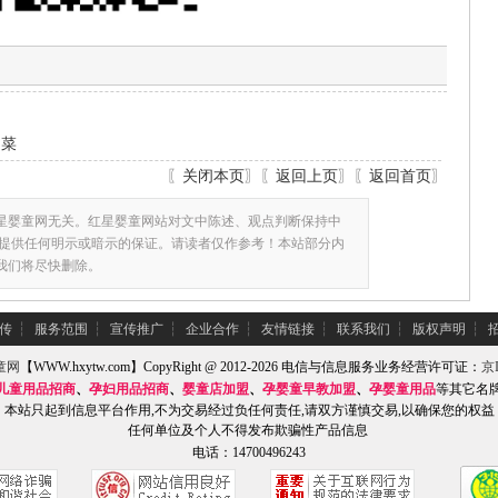
白菜
〖
关闭本页
〗〖
返回上页
〗〖
返回首页
〗
星婴童网无关。红星婴童网站对文中陈述、观点判断保持中
提供任何明示或暗示的保证。请读者仅作参考！本站部分内
,我们将尽快删除。
传
┆
服务范围
┆
宣传推广
┆
企业合作
┆
友情链接
┆
联系我们
┆
版权声明
┆
童网
【WWW.hxytw.com】CopyRight @ 2012-2026 电信与信息服务业务经营许可证：
京I
儿童用品招商
、
孕妇用品招商
、
婴童店加盟
、
孕婴童早教加盟
、
孕婴童用品
等其它名
本站只起到信息平台作用,不为交易经过负任何责任,请双方谨慎交易,以确保您的权益
任何单位及个人不得发布欺骗性产品信息
电话：14700496243