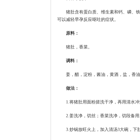
猪肚含有蛋白质、维生素和钙、磷、
可以减轻早孕反应呕吐的症状。
原料：
猪肚，香菜。
调料：
姜，醋，淀粉，酱油，黄酒，盐，香
做法：
1.将猪肚用面粉搓洗干净，再用清水
2.姜洗净，切丝；香菜洗净，切段备用
3.炒锅放旺火上，加入清汤3大碗，