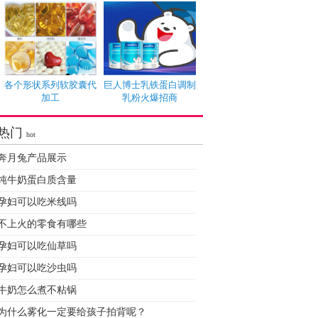
各个形状系列软胶囊代
巨人博士乳铁蛋白调制
加工
乳粉火爆招商
热门
hot
奔月兔产品展示
纯牛奶蛋白质含量
孕妇可以吃米线吗
不上火的零食有哪些
孕妇可以吃仙草吗
孕妇可以吃沙虫吗
牛奶怎么煮不粘锅
为什么雾化一定要给孩子拍背呢？