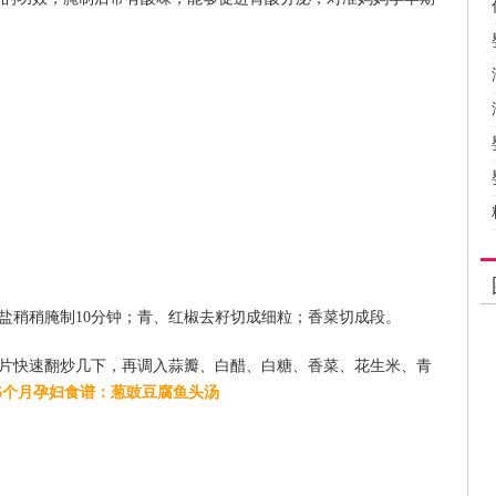
些盐稍稍腌制10分钟；青、红椒去籽切成细粒；香菜切成段。
瓜片快速翻炒几下，再调入蒜瓣、白醋、白糖、香菜、花生米、青
-6个月孕妇食谱：葱豉豆腐鱼头汤