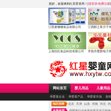
您好，欢迎来到
红星婴童网
！[
请登录
/
免费注册
]
江西麦嘟嘟食品有限公司
江西醇之客月子
上海怡氏食品科技有限公司
常熟市婴爵电子
网站首页
婴儿用品
儿童用品
孕婴童企业
┆
孕婴童产品
┆
孕婴童市场
┆
新
地区招商
北京
天津
山东
河南
河北
内
专题推荐
孕婴童行业发展前景及开店指南