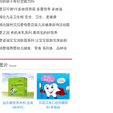
你的孩子有社交能力吗
婴贝可俐VE多效营养霜 多重营养 多效滋
湖北九朵卫生棉 安全、卫生、更健康
湖北随州贝贝爱母婴店孩儿乐健康咨询活动圆
婴之冠 有机米乳系列 看得见的好营养
婴诺滋宝宝润肤霜系列 让宝宝肌肤完美如初
精婴领秀婴幼儿辅食、零食 系列多、品种全
图片
Picture
益生菌营养米粉-盒装
贝诺贝美口腔抑菌喷
（铁锌钙）
剂-草莓味