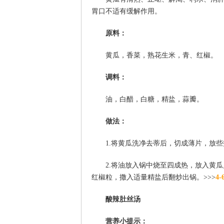
胃口不适有缓解作用。
原料：
黄瓜，香菜，熟花生米，青、红椒。
调料：
油，白醋，白糖，精盐，蒜瓣。
做法：
1.将黄瓜洗净去蒂后，切成薄片，放
2.将油放入锅中烧至四成热，放入黄
红椒粒，撒入适量精盐后翻炒出锅。>>>
4
酸辣肚丝汤
营养小提示：