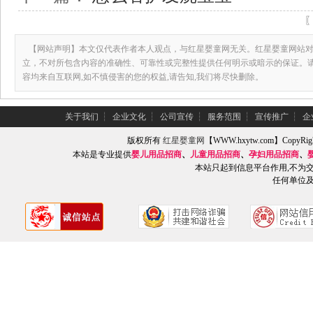
【网站声明】本文仅代表作者本人观点，与红星婴童网无关。红星婴童网站对
立，不对所包含内容的准确性、可靠性或完整性提供任何明示或暗示的保证。
容均来自互联网,如不慎侵害的您的权益,请告知,我们将尽快删除。
关于我们
┆
企业文化
┆
公司宣传
┆
服务范围
┆
宣传推广
┆
企
版权所有
红星婴童网
【WWW.hxytw.com】Copy
本站是专业提供
婴儿用品招商
、
儿童用品招商
、
孕妇用品招商
、
本站只起到信息平台作用,不为
任何单位