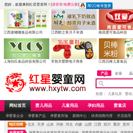
您好，欢迎来到
红星婴童网
！[
请登录
/
免费注册
]
江西麦嘟嘟食品有限公司
江西醇之客月子米酒
南昌爱可食品科技
上海怡氏食品科技有限公司
常熟市婴爵电子商务
江西贝棒儿童食品
产品
企业
品
热搜：
儿童玩具
婴幼
网站首页
婴儿用品
儿童用品
孕妇用品
婴童店
孕婴童企业
┆
孕婴童产品
┆
孕婴童市场
┆
新闻中心
┆
供求招商代理
┆
开店指导
地区招商
北京
天津
山东
河南
河北
内蒙
山西
江西
四川
重庆
贵州
专题推荐
孕婴童行业发展前景及开店指南
孕婴童母婴用品生活馆
孕期营养