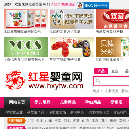
您好，欢迎来到
红星婴童网
！[
请登录
/
免费注册
]
江西麦嘟嘟食品有限公司
江西醇之客月子米酒
南昌爱可食品科技
上海怡氏食品科技有限公司
常熟市婴爵电子商务
江西贝棒儿童食品
产品
企业
品
热搜：
儿童玩具
婴幼
网站首页
婴儿用品
儿童用品
孕妇用品
婴童店
孕婴童企业
┆
孕婴童产品
┆
孕婴童市场
┆
新闻中心
┆
供求招商代理
┆
开店指导
地区招商
北京
天津
山东
河南
河北
内蒙
山西
江西
四川
重庆
贵州
专题推荐
孕婴童行业发展前景及开店指南
孕婴童母婴用品生活馆
孕期营养