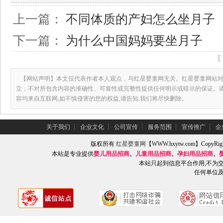
上一篇：
不同体质的产妇怎么坐月子
下一篇：
为什么中国妈妈要坐月子
【网站声明】本文仅代表作者本人观点，与红星婴童网无关。红星婴童网站对
立，不对所包含内容的准确性、可靠性或完整性提供任何明示或暗示的保证。
容均来自互联网,如不慎侵害的您的权益,请告知,我们将尽快删除。
关于我们
┆
企业文化
┆
公司宣传
┆
服务范围
┆
宣传推广
┆
企
版权所有
红星婴童网
【WWW.hxytw.com】Copy
本站是专业提供
婴儿用品招商
、
儿童用品招商
、
孕妇用品招商
、
本站只起到信息平台作用,不为
任何单位