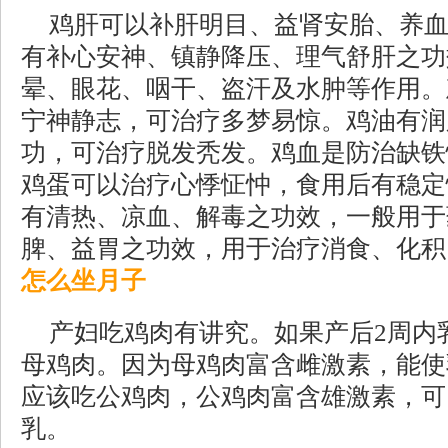
鸡肝可以补肝明目、益肾安胎、养
有补心安神、镇静降压、理气舒肝之功
晕、眼花、咽干、盗汗及水肿等作用。
宁神静志，可治疗多梦易惊。鸡油有润
功，可治疗脱发秃发。鸡血是防治缺铁
鸡蛋可以治疗心悸怔忡，食用后有稳定
有清热、凉血、解毒之功效，一般用于
脾、益胃之功效，用于治疗消食、化积。
怎么坐月子
产妇吃鸡肉有讲究。如果产后2周内
母鸡肉。因为母鸡肉富含雌激素，能使
应该吃公鸡肉，公鸡肉富含雄激素，可
乳。