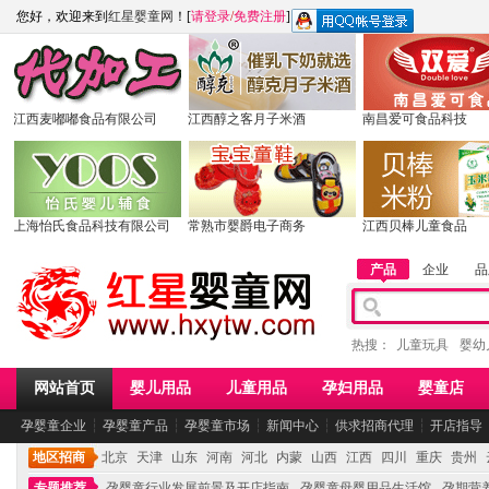
您好，欢迎来到
红星婴童网
！[
请登录
/
免费注册
]
江西麦嘟嘟食品有限公司
江西醇之客月子米酒
南昌爱可食品科技
上海怡氏食品科技有限公司
常熟市婴爵电子商务
江西贝棒儿童食品
产品
企业
品
热搜：
儿童玩具
婴幼
网站首页
婴儿用品
儿童用品
孕妇用品
婴童店
孕婴童企业
┆
孕婴童产品
┆
孕婴童市场
┆
新闻中心
┆
供求招商代理
┆
开店指导
地区招商
北京
天津
山东
河南
河北
内蒙
山西
江西
四川
重庆
贵州
专题推荐
孕婴童行业发展前景及开店指南
孕婴童母婴用品生活馆
孕期营养