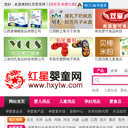
您好，欢迎来到
红星婴童网
！[
请登录
/
免费注册
]
江西麦嘟嘟食品有限公司
江西醇之客月子米酒
南昌爱可食品科技
上海怡氏食品科技有限公司
常熟市婴爵电子商务
江西贝棒儿童食品
产品
企业
品
热搜：
儿童玩具
婴幼
网站首页
婴儿用品
儿童用品
孕妇用品
婴童店
孕婴童企业
┆
孕婴童产品
┆
孕婴童市场
┆
新闻中心
┆
供求招商代理
┆
开店指导
地区招商
北京
天津
山东
河南
河北
内蒙
山西
江西
四川
重庆
贵州
专题推荐
孕婴童行业发展前景及开店指南
孕婴童母婴用品生活馆
孕期营养