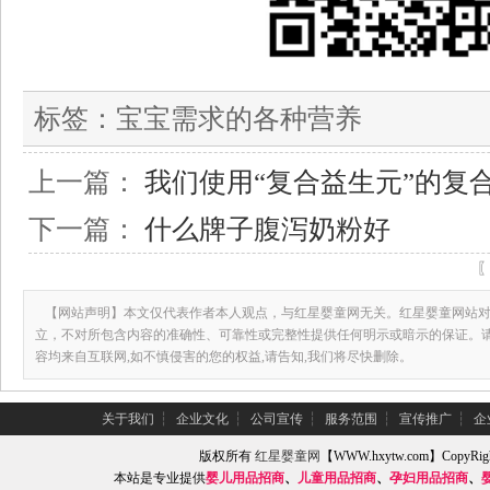
标签：
宝宝需求的各种营养
上一篇：
我们使用“复合益生元”的复
下一篇：
什么牌子腹泻奶粉好
【网站声明】本文仅代表作者本人观点，与红星婴童网无关。红星婴童网站对
立，不对所包含内容的准确性、可靠性或完整性提供任何明示或暗示的保证。
容均来自互联网,如不慎侵害的您的权益,请告知,我们将尽快删除。
关于我们
┆
企业文化
┆
公司宣传
┆
服务范围
┆
宣传推广
┆
企
版权所有
红星婴童网
【WWW.hxytw.com】Copy
本站是专业提供
婴儿用品招商
、
儿童用品招商
、
孕妇用品招商
、