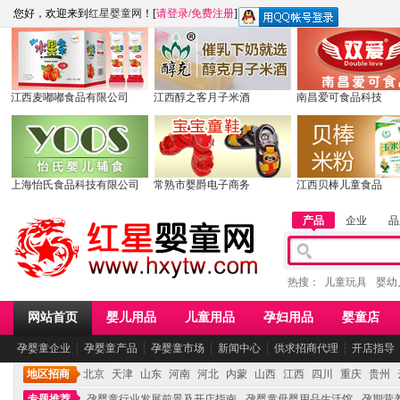
您好，欢迎来到
红星婴童网
！[
请登录
/
免费注册
]
江西麦嘟嘟食品有限公司
江西醇之客月子米酒
南昌爱可食品科技
上海怡氏食品科技有限公司
常熟市婴爵电子商务
江西贝棒儿童食品
产品
企业
品
热搜：
儿童玩具
婴幼
网站首页
婴儿用品
儿童用品
孕妇用品
婴童店
孕婴童企业
┆
孕婴童产品
┆
孕婴童市场
┆
新闻中心
┆
供求招商代理
┆
开店指导
地区招商
北京
天津
山东
河南
河北
内蒙
山西
江西
四川
重庆
贵州
专题推荐
孕婴童行业发展前景及开店指南
孕婴童母婴用品生活馆
孕期营养