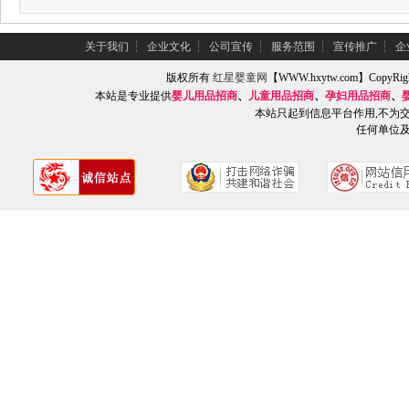
关于我们
┆
企业文化
┆
公司宣传
┆
服务范围
┆
宣传推广
┆
企
版权所有
红星婴童网
【WWW.hxytw.com】Copy
本站是专业提供
婴儿用品招商
、
儿童用品招商
、
孕妇用品招商
、
本站只起到信息平台作用,不为
任何单位