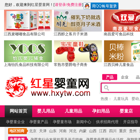
您好，欢迎来到
红星婴童网
！[
请登录
/
免费注册
]
江西麦嘟嘟食品有限公司
江西醇之客月子米酒
南昌爱可食品科技
上海怡氏食品科技有限公司
常熟市婴爵电子商务
江西贝棒儿童食品
产品
企业
品
热搜：
儿童玩具
婴幼
网站首页
婴儿用品
儿童用品
孕妇用品
婴童店
孕婴童企业
┆
孕婴童产品
┆
孕婴童市场
┆
新闻中心
┆
供求招商代理
┆
开店指导
地区招商
北京
天津
山东
河南
河北
内蒙
山西
江西
四川
重庆
贵州
专题推荐
孕婴童行业发展前景及开店指南
孕婴童母婴用品生活馆
孕期营养