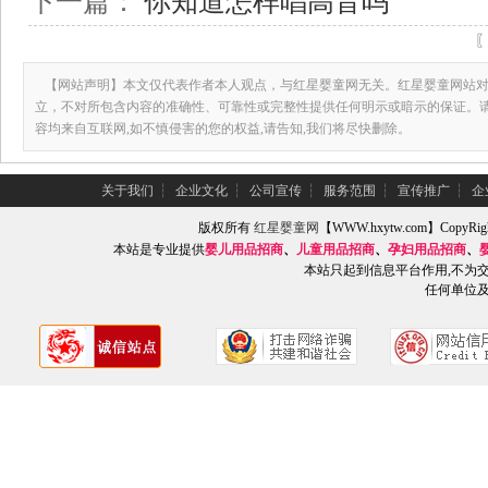
下一篇：
你知道怎样唱高音吗
【网站声明】本文仅代表作者本人观点，与红星婴童网无关。红星婴童网站对
立，不对所包含内容的准确性、可靠性或完整性提供任何明示或暗示的保证。
容均来自互联网,如不慎侵害的您的权益,请告知,我们将尽快删除。
关于我们
┆
企业文化
┆
公司宣传
┆
服务范围
┆
宣传推广
┆
企
版权所有
红星婴童网
【WWW.hxytw.com】Copy
本站是专业提供
婴儿用品招商
、
儿童用品招商
、
孕妇用品招商
、
本站只起到信息平台作用,不为
任何单位