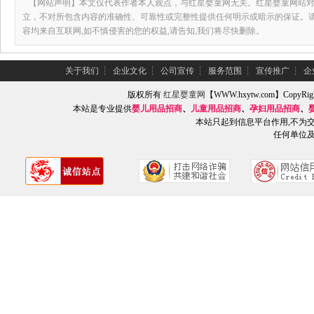
【网站声明】本文仅代表作者本人观点，与红星婴童网无关。红星婴童网站对
立，不对所包含内容的准确性、可靠性或完整性提供任何明示或暗示的保证。
容均来自互联网,如不慎侵害的您的权益,请告知,我们将尽快删除。
关于我们
┆
企业文化
┆
公司宣传
┆
服务范围
┆
宣传推广
┆
企
版权所有
红星婴童网
【WWW.hxytw.com】Copy
本站是专业提供
婴儿用品招商
、
儿童用品招商
、
孕妇用品招商
、
本站只起到信息平台作用,不为
任何单位