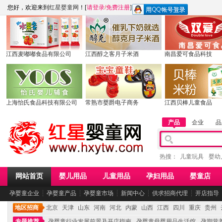
您好，欢迎来到
红星婴童网
！[
请登录
/
免费注册
]
江西麦嘟嘟食品有限公司
江西醇之客月子米酒
南昌爱可食品科技
上海怡氏食品科技有限公司
常熟市婴爵电子商务
江西贝棒儿童食品
产品
企业
品
热搜：
儿童玩具
婴幼
网站首页
婴儿用品
儿童用品
孕妇用品
婴童店
孕婴童企业
┆
孕婴童产品
┆
孕婴童市场
┆
新闻中心
┆
供求招商代理
┆
开店指导
地区招商
北京
天津
山东
河南
河北
内蒙
山西
江西
四川
重庆
贵州
专题推荐
孕婴童行业发展前景及开店指南
孕婴童母婴用品生活馆
孕期营养