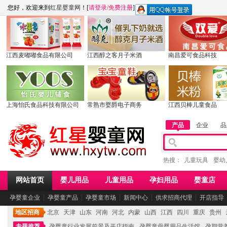
您好，欢迎来到
红星婴童网
！[
请登录
/
免费注册
]
江西麦嘟嘟食品有限公司
江西醇之客月子米酒
南昌爱可食品科技
上海怡氏食品科技有限公司
常熟市婴爵电子商务
江西贝棒儿童食品
产品
企业
品
热搜：
儿童玩具
婴幼
网站首页
婴儿用品
儿童用品
孕妇用品
婴童店
孕婴童企业
┆
孕婴童产品
┆
孕婴童市场
┆
新闻中心
┆
供求招商代理
┆
开店指导
地区招商
北京
天津
山东
河南
河北
内蒙
山西
江西
四川
重庆
贵州
专题推荐
孕婴童行业发展前景及开店指南
孕婴童母婴用品生活馆
孕期营养