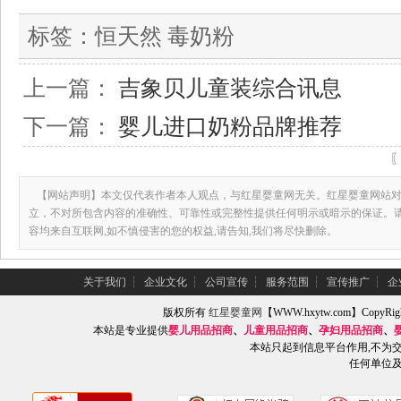
标签：
恒天然 毒奶粉
上一篇：
吉象贝儿童装综合讯息
下一篇：
婴儿进口奶粉品牌推荐
【网站声明】本文仅代表作者本人观点，与红星婴童网无关。红星婴童网站对
立，不对所包含内容的准确性、可靠性或完整性提供任何明示或暗示的保证。
容均来自互联网,如不慎侵害的您的权益,请告知,我们将尽快删除。
关于我们
┆
企业文化
┆
公司宣传
┆
服务范围
┆
宣传推广
┆
企
版权所有
红星婴童网
【WWW.hxytw.com】Copy
本站是专业提供
婴儿用品招商
、
儿童用品招商
、
孕妇用品招商
、
本站只起到信息平台作用,不为
任何单位