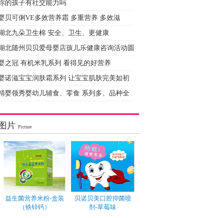
你的孩子有社交能力吗
婴贝可俐VE多效营养霜 多重营养 多效滋
湖北九朵卫生棉 安全、卫生、更健康
湖北随州贝贝爱母婴店孩儿乐健康咨询活动圆
婴之冠 有机米乳系列 看得见的好营养
婴诺滋宝宝润肤霜系列 让宝宝肌肤完美如初
精婴领秀婴幼儿辅食、零食 系列多、品种全
图片
Picture
益生菌营养米粉-盒装
贝诺贝美口腔抑菌喷
（铁锌钙）
剂-草莓味