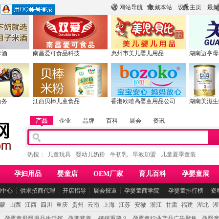
网站导航
收藏本站
设为主页
最新
米酒
南昌爱可食品科技
惠州市美儿婴儿用品
湖南迈亨母
商务
江西贝棒儿童食品
香港欧嘻高婴童用品公司
湖南美滋生
产品
企业
品牌
百科
展会
资讯
热搜：
儿童玩具
婴幼儿奶粉
牛初乳
早教加盟
儿童夏季童装
孕妇用品
婴童店
OEM厂家
育儿百科
孕婴童展
闻中心
┆
供求招商代理
┆
开店指导
┆
展会报道
┆
孕婴童商学院
┆
孕婴童排行榜
┆
资
蒙
山西
江西
四川
重庆
贵州
云南
上海
江苏
安徽
浙江
甘肃
福建
湖北
湖
孕婴童母婴用品生活馆
孕期营养 -- 钙很重要？
孕婴童行业产品广告聚集
孕婴