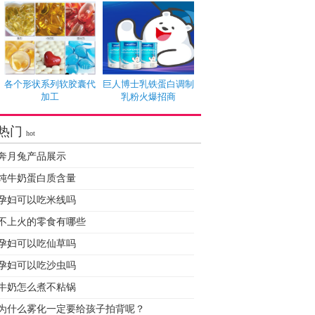
各个形状系列软胶囊代
巨人博士乳铁蛋白调制
加工
乳粉火爆招商
热门
hot
奔月兔产品展示
纯牛奶蛋白质含量
孕妇可以吃米线吗
不上火的零食有哪些
孕妇可以吃仙草吗
孕妇可以吃沙虫吗
牛奶怎么煮不粘锅
为什么雾化一定要给孩子拍背呢？