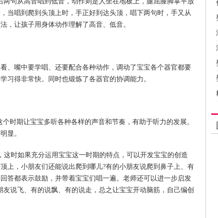
后两句从高音唱到低音，动作则是人坐在地板上，腿屈膝脚掌平放
作，当唱到爬到头顶上时，手正好到达头顶，唱下两句时，手又从
方法，让孩子用身体动作理解了高音、低音。
要看、嘴中要学唱、还要配合各种动作，调动了宝宝各个器官都要
，学习得非常快。同时也锻炼了各器官的协调能力。
，这个时期让宝宝多听各种各样的声音和节奏，有助于听力的发展。
不明显。
，这时如果充分运用宝宝这一时期的特点，可以开发宝宝的创造
顶上，小朋友们还能说出爬到哪儿?有的小朋友说爬到鼻子上、有
的回答都表示鼓励，并带着宝宝们唱一遍。老师还可以进一步启发
朋友说飞、有的说飘、有的说走，总之让宝宝开动脑筋，自己编创