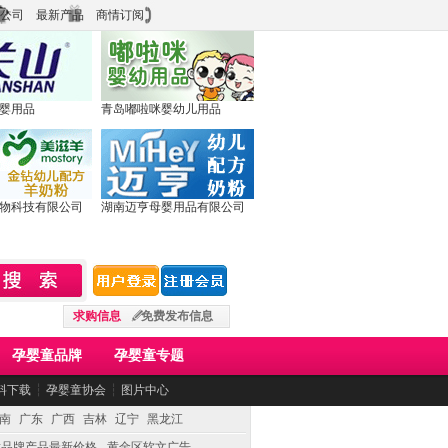
公司
最新产品
商情订阅
婴用品
青岛嘟啦咪婴幼儿用品
物科技有限公司
湖南迈亨母婴用品有限公司
求购信息
免费发布信息
孕婴童品牌
孕婴童专题
料下载
┆
孕婴童协会
┆
图片中心
南
广东
广西
吉林
辽宁
黑龙江
童品牌产品最新价格
黄金区软文广告