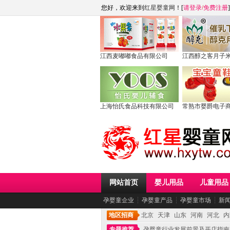
您好，欢迎来到
红星婴童网
！[
请登录
/
免费注册
]
江西麦嘟嘟食品有限公司
江西醇之客月子
上海怡氏食品科技有限公司
常熟市婴爵电子
网站首页
婴儿用品
儿童用品
孕婴童企业
┆
孕婴童产品
┆
孕婴童市场
┆
新
地区招商
北京
天津
山东
河南
河北
内
专题推荐
孕婴童行业发展前景及开店指南