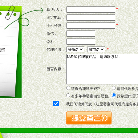
联 系 人：
*
固定电话：
的新需求及适应市场变化。
手机号码：
*
微信：
QQ：
P宣传画、三折页及宣传礼品全面配赠，免费提供软硬性平面广告、电台广
代理区域：
-
*
套合法经营手续，采取统一底价供货、严格保证区域市场独占，杜绝串货
留言内容：
证明复印件，财务以帐单，税务发票，产品质量报告检测单，产品批号；
方案，专家顾问团提供专柜、社区、HS、名人营销等各种模式市场实战操
年终完成任务返利。
请寄给我详细资料。
请问代理价
务，提供企划、咨询、培训等企业售后服务。
有多年孕婴童销售经验。
我希望代理
保障制度，使经销商市场操作全程无忧。
我已阅读并同意《
红星婴童网代理商服务条
品或保健食品相关渠道者。
好的商业道德，良好的商誉，良好的市场网络的公司及销售自然人。
一最低零售价销售，保证良性的价格体系，保证均衡的利润体系。