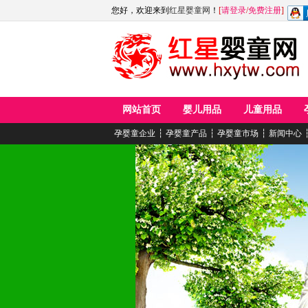
您好，欢迎来到
红星婴童网
！
[
请登录
/
免费注册
]
网站首页
婴儿用品
儿童用品
孕婴童企业
┆
孕婴童产品
┆
孕婴童市场
┆
新闻中心