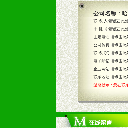
2、根据具体情况公司给予必要市场
3、根据市场需要，派驻区域销售人
公司名称：
哈
4、根据市场情况公司给予专职或兼
联 系 人:
请点击此
五、退换货制度
手 机 号:
请点击此
1、给予前期市场操作一定比例退换
固定电话:
请点击此
2、对于临期，滞销品给予一定比例
公司传真:
请点击此
联 系 QQ:
请点击此
六、服务优势
电子邮箱:
请点击此
1、完善的信息服务咨询中心：本着
企业网站:
请点击此
2、售后服务：突发性产品问题或消
3、我们时刻整理各区销售情况，帮
联系地址:
请点击此
温馨提示：您在联系
七、招商代理（全国各地）
1、认同我们的经营理念。
2、具备较好商业信誉和资金实力。
3、具备区域内良好的终端网点和销
4、具备一定业务团队能力覆盖区域
5、具备较强的市场操作意识，投入