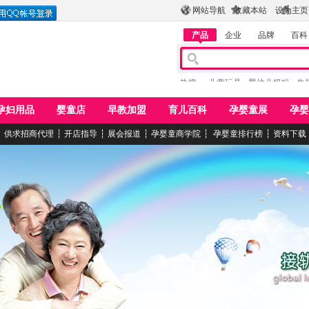
网站导航
收藏本站
设为主页
产品
企业
品牌
百科
热搜：
儿童玩具
婴幼儿奶粉
牛
孕妇用品
婴童店
早教加盟
育儿百科
孕婴童展
孕婴
┆
供求招商代理
┆
开店指导
┆
展会报道
┆
孕婴童商学院
┆
孕婴童排行榜
┆
资料下载