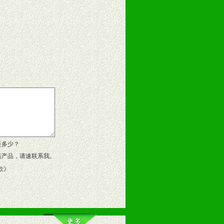
告操作手册、专柜咨询手册等各种市
、假货。
作方案。
是多少？
该产品，请速联系我。
款
》