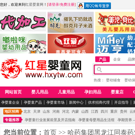
您好，欢迎来到
红星婴童网
！
[
请登录
/
免费注册
]
江西麦嘟嘟食品有限公司
江西醇之客月子米酒
惠州市美儿婴儿用品公
青岛嘟啦咪婴幼儿用品公司
南昌爱可食品科技有限公司
湖南迈亨母婴用品有限
产品
企业
品牌
热搜：
婴幼辅食
婴幼
网站首页
婴儿用品
儿童用品
孕妇用品
婴童店
孕婴童企业
┆
孕婴童产品
┆
孕婴童市场
┆
新闻中心
┆
供求招商代理
┆
开店指导
┆
地区招商
北京
天津
山东
河南
河北
内蒙
山西
江西
四川
重庆
贵州
云
专题推荐
孕婴童行业发展前景及开店指南
孕婴童母婴用品生活馆
孕期营养 -
您当前位置：
首页
>>
哈药集团黑龙江同泰药