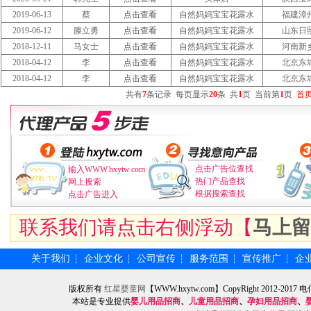
2019-06-13
蔡
点击查看
自然妈妈宝宝花露水
福建漳
2019-06-12
滕立勇
点击查看
自然妈妈宝宝花露水
山东日
2018-12-11
马女士
点击查看
自然妈妈宝宝花露水
河南新
2018-04-12
李
点击查看
自然妈妈宝宝花露水
北京东
2018-04-12
李
点击查看
自然妈妈宝宝花露水
北京东
共有
7
条记录
每页显示
20
条
共
1
页
当前第
1
页
首
点击广告位查找
输入WWW.hxytw.com
热门产品查找
网上搜索
根据搜索查找
点击广告进入
联系我们请点击右侧浮动【
马上留
关于我们
企业文化
公司宣传
服务范围
宣传推广
企
┆
┆
┆
┆
┆
版权所有
红星婴童网
【WWW.hxytw.com】CopyRight 2012
本站是专业提供
婴儿用品招商
、
儿童用品招商
、
孕妇用品招商
、