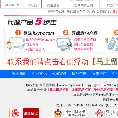
2020-05-21
郭小姐
点击查看
代理商商贸公司
广东广
共有
2
条记录
每页显示
20
条
共
1
页
当前第
1
页
首
点击广告位查找
输入WWW.hxytw.com
热门产品查找
网上搜索
根据搜索查找
点击广告进入
联系我们请点击右侧浮动【
马上留
关于我们
企业文化
公司宣传
服务范围
宣传推广
企
┆
┆
┆
┆
┆
版权所有
红星婴童网
【WWW.hxytw.com】CopyRight 2012
本站是专业提供
婴儿用品招商
、
儿童用品招商
、
孕妇用品招商
、
本站只起到信息平台作用,不为
任何单位
电话：010-57741063 13366704752 QQ：3229