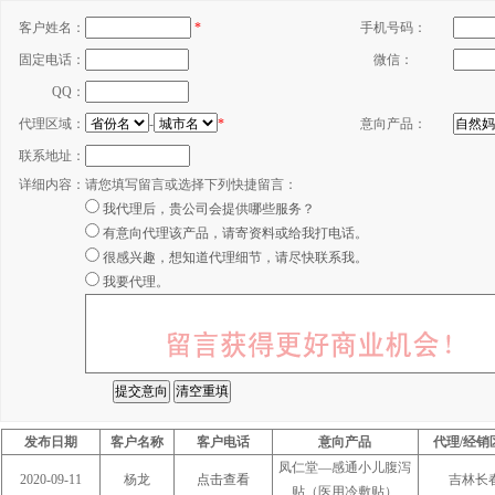
客户姓名：
*
手机号码：
固定电话：
微信：
QQ：
代理区域：
-
*
意向产品：
联系地址：
详细内容：
请您填写留言或选择下列快捷留言：
我代理后，贵公司会提供哪些服务？
有意向代理该产品，请寄资料或给我打电话。
很感兴趣，想知道代理细节，请尽快联系我。
我要代理。
发布日期
客户名称
客户电话
意向产品
代理/经销
凤仁堂—感通小儿腹泻
2020-09-11
杨龙
点击查看
吉林长
贴（医用冷敷贴）