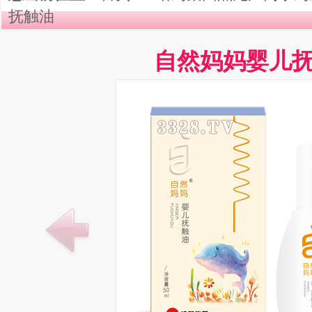
抚触油
自然妈妈婴儿