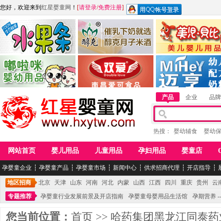
您好，欢迎来到
红星婴童网
！
[
请登录
/
免费注册
]
江西麦嘟嘟食品有限公司
江西醇之客月子米酒
惠州市美儿婴儿用品公
青岛嘟啦咪婴幼儿用品公司
南昌爱可食品科技有限公司
湖南迈亨母婴用品有限
产品
企业
品牌
热搜：
婴幼辅食
婴幼
网站首页
婴儿用品
儿童用品
孕妇用品
婴童店
孕婴童企业
┆
孕婴童产品
┆
孕婴童市场
┆
新闻中心
┆
供求招商代理
┆
开店指导
┆
地区招商
北京
天津
山东
河南
河北
内蒙
山西
江西
四川
重庆
贵州
云
专题推荐
孕婴童行业发展前景及开店指南
孕婴童母婴用品生活馆
孕期营养 -
您当前位置：
首页
>>
哈药集团黑龙江同泰药