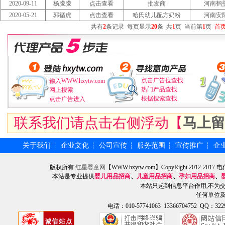
2020-09-11
杨朦朦
点击查看
批发商
河南鹤
2020-05-21
郭循虎
点击查看
哈氏幼儿配方奶粉
河南安
共有
2
条记录
每页显示
20
条
共
1
页
当前第
1
页
首
点击广告位查找
输入WWW.hxytw.com
热门产品查找
网上搜索
根据搜索查找
点击广告进入
联系我们请点击右侧浮动【
马上留
关于我们
企业文化
公司宣传
服务范围
宣传推广
企
┆
┆
┆
┆
┆
版权所有
红星婴童网
【WWW.hxytw.com】CopyRight 2012
本站是专业提供
婴儿用品招商
、
儿童用品招商
、
孕妇用品招商
、
本站只起到信息平台作用,不为
任何单位
电话：010-57741063 13366704752 QQ：3229