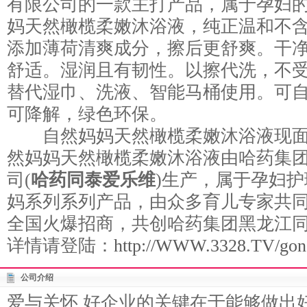
有限公司的一款主打产品，属于孕妇
妈天然橄榄柔嫩沐浴液，纯正温和不
添加薄荷清爽成分，擦后更舒爽。干
舒适。湿润且有韧性。以擦代洗，不
替代湿巾、洗液、智能马桶使用。可
可降解，绿色环保。
自然妈妈天然橄榄柔嫩沐浴液现面
然妈妈天然橄榄柔嫩沐浴液由哈药集
司(
哈药同泰爱乐维
)生产，属于孕妇护
妈系列系列产品，由众多育儿专家共
全国火爆招商，共创哈药集团黑龙江
详情请登陆：
http://WWW.3328.TV/gong
公司介绍
爱与关怀 好企业的关键在于能够做出