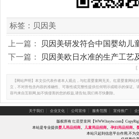
标签：
贝因美
上一篇：
贝因美研发符合中国婴幼儿
下一篇：
贝因美欧日水准的生产工艺
【网站声明】本文仅代表作者本人观点，与红星婴童网无关。红星婴童网站对
立，不对所包含内容的准确性、可靠性或完整性提供任何明示或暗示的保证。
容均来自互联网,如不慎侵害的您的权益,请告知,我们将尽快删除。
关于我们
┆
企业文化
┆
公司宣传
┆
服务范围
┆
宣传推广
┆
企
版权所有
红星婴童网
【WWW.hxytw.com】Copy
本站是专业提供
婴儿用品招商
、
儿童用品招商
、
孕妇用品招商
、
本站只起到信息平台作用,不为