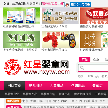
您好，欢迎来到
红星婴童网
！[
请登录
/
免费注册
]
江西麦嘟嘟食品有限公司
江西醇之客月子米酒
南昌爱可食品科技
上海怡氏食品科技有限公司
常熟市婴爵电子商务
江西贝棒儿童食品
产品
企业
品
热搜：
儿童玩具
婴幼
网站首页
婴儿用品
儿童用品
孕妇用品
婴童店
孕婴童企业
┆
孕婴童产品
┆
孕婴童市场
┆
新闻中心
┆
供求招商代理
┆
开店指导
地区招商
北京
天津
山东
河南
河北
内蒙
山西
江西
四川
重庆
贵州
专题推荐
孕婴童行业发展前景及开店指南
孕婴童母婴用品生活馆
孕期营养