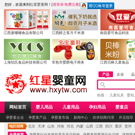
您好，欢迎来到
红星婴童网
！[
请登录
/
免费注册
]
江西麦嘟嘟食品有限公司
江西醇之客月子米酒
南昌爱可食品科技
上海怡氏食品科技有限公司
常熟市婴爵电子商务
江西贝棒儿童食品
产品
企业
品
热搜：
儿童玩具
婴幼
网站首页
婴儿用品
儿童用品
孕妇用品
婴童店
孕婴童企业
┆
孕婴童产品
┆
孕婴童市场
┆
新闻中心
┆
供求招商代理
┆
开店指导
地区招商
北京
天津
山东
河南
河北
内蒙
山西
江西
四川
重庆
贵州
专题推荐
孕婴童行业发展前景及开店指南
孕婴童母婴用品生活馆
孕期营养