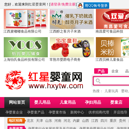
您好，欢迎来到
红星婴童网
！[
请登录
/
免费注册
]
江西麦嘟嘟食品有限公司
江西醇之客月子米酒
南昌爱可食品科技
上海怡氏食品科技有限公司
常熟市婴爵电子商务
江西贝棒儿童食品
产品
企业
品
热搜：
儿童玩具
婴幼
网站首页
婴儿用品
儿童用品
孕妇用品
婴童店
孕婴童企业
┆
孕婴童产品
┆
孕婴童市场
┆
新闻中心
┆
供求招商代理
┆
开店指导
地区招商
北京
天津
山东
河南
河北
内蒙
山西
江西
四川
重庆
贵州
专题推荐
孕婴童行业发展前景及开店指南
孕婴童母婴用品生活馆
孕期营养