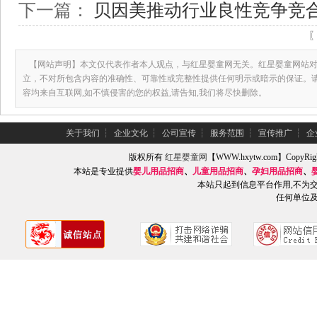
下一篇：
贝因美推动行业良性竞争竞
【网站声明】本文仅代表作者本人观点，与红星婴童网无关。红星婴童网站对
立，不对所包含内容的准确性、可靠性或完整性提供任何明示或暗示的保证。
容均来自互联网,如不慎侵害的您的权益,请告知,我们将尽快删除。
关于我们
┆
企业文化
┆
公司宣传
┆
服务范围
┆
宣传推广
┆
企
版权所有
红星婴童网
【WWW.hxytw.com】Copy
本站是专业提供
婴儿用品招商
、
儿童用品招商
、
孕妇用品招商
、
本站只起到信息平台作用,不为
任何单位