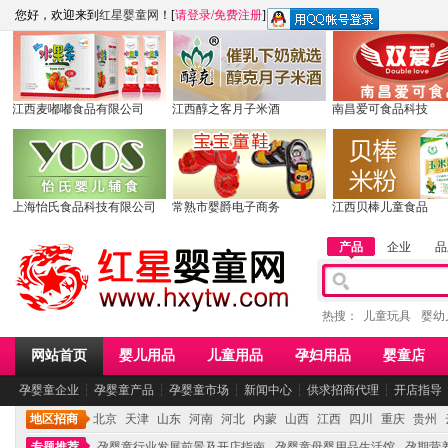
您好，欢迎来到
红星婴童网
！[
请登录
/
免费注册
]
江西麦嘟嘟食品有限公司
江西醇之客月子米酒
南昌爱可食品科技
上海怡氏食品科技有限公司
常熟市婴爵电子商务
江西贝棒儿童食品
产品
企业
品
热搜：
儿童玩具
婴幼
网站首页
婴儿用品
儿童用品
孕妇用品
婴童店
孕婴童企业
┆
孕婴童产品
┆
孕婴童市场
┆
新闻中心
┆
供求招商代理
┆
开店指导
地区招商
北京
天津
山东
河南
河北
内蒙
山西
江西
四川
重庆
贵州
专题推荐
孕婴童行业发展前景及开店指南
孕婴童母婴用品生活馆
孕期营养