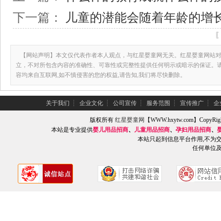
下一篇：
儿童的潜能会随着年龄的增
【网站声明】本文仅代表作者本人观点，与红星婴童网无关。红星婴童网站对
立，不对所包含内容的准确性、可靠性或完整性提供任何明示或暗示的保证。
容均来自互联网,如不慎侵害的您的权益,请告知,我们将尽快删除。
关于我们
┆
企业文化
┆
公司宣传
┆
服务范围
┆
宣传推广
┆
企
版权所有
红星婴童网
【WWW.hxytw.com】Copy
本站是专业提供
婴儿用品招商
、
儿童用品招商
、
孕妇用品招商
、
本站只起到信息平台作用,不为
任何单位