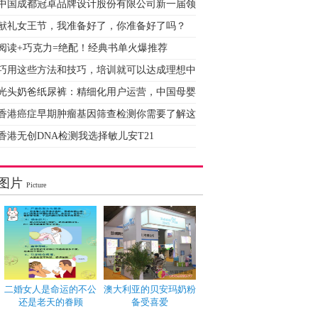
中国成都冠卓品牌设计股份有限公司新一届领
献礼女王节，我准备好了，你准备好了吗？
阅读+巧克力=绝配！经典书单火爆推荐
巧用这些方法和技巧，培训就可以达成理想中
光头奶爸纸尿裤：精细化用户运营，中国母婴
香港癌症早期肿瘤基因筛查检测你需要了解这
香港无创DNA检测我选择敏儿安T21
图片
Picture
二婚女人是命运的不公
澳大利亚的贝安玛奶粉
还是老天的眷顾
备受喜爱