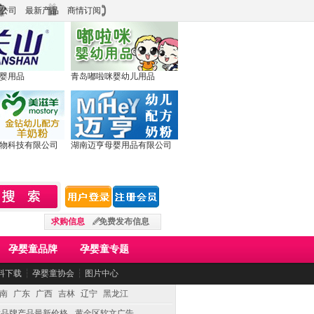
公司
最新产品
商情订阅
婴用品
青岛嘟啦咪婴幼儿用品
物科技有限公司
湖南迈亨母婴用品有限公司
求购信息
免费发布信息
孕婴童品牌
孕婴童专题
料下载
┆
孕婴童协会
┆
图片中心
南
广东
广西
吉林
辽宁
黑龙江
童品牌产品最新价格
黄金区软文广告