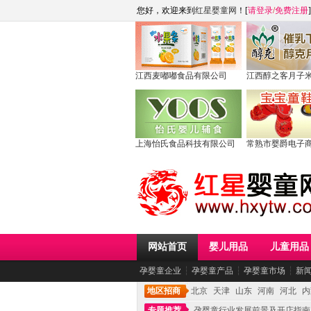
您好，欢迎来到
红星婴童网
！[
请登录
/
免费注册
]
江西麦嘟嘟食品有限公司
江西醇之客月子
上海怡氏食品科技有限公司
常熟市婴爵电子
网站首页
婴儿用品
儿童用品
孕婴童企业
┆
孕婴童产品
┆
孕婴童市场
┆
新
地区招商
北京
天津
山东
河南
河北
内
专题推荐
孕婴童行业发展前景及开店指南