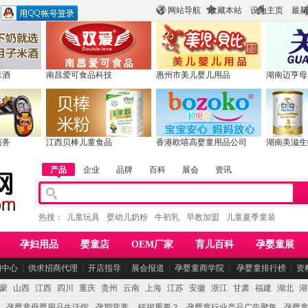
网站导航
收藏本站
设为主页
最新
米酒
南昌爱可食品科技
惠州市美儿婴儿用品
湖南迈亨母
商务
江西贝棒儿童食品
香港欧嘻高婴童用品公司
湖南美滋生
产品
企业
品牌
百科
展会
资讯
热搜：
儿童玩具
婴幼儿奶粉
牛初乳
早教加盟
儿童夏季童装
孕妇用品
婴童店
OEM厂家
育儿百科
孕婴童展
闻中心
┆
供求招商代理
┆
开店指导
┆
展会报道
┆
孕婴童商学院
┆
孕婴童排行榜
┆
资
蒙
山西
江西
四川
重庆
贵州
云南
上海
江苏
安徽
浙江
甘肃
福建
湖北
湖
孕婴童母婴用品生活馆
孕期营养 -- 钙很重要？
孕婴童行业产品广告聚集
孕婴