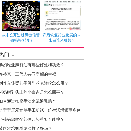
从未公开过过得微信营
产后恢复行业发展的未
销秘籍(精华)
来由谁来引领？
热门
hot
孕妇吃亚麻籽油有哪些好处和功效？
许榕真，三代人共同守望的幸福
制作立体婴儿手脚印的克隆粉怎么用？
堵奶时乳头上的小白点是怎么回事？
如何通过按摩手法来疏通乳腺？
给宝宝展示简单手工折纸，给生活增添更多创
小孩头部哪个部位比较重要不能摔？
港版雅培奶粉怎么样？好吗？