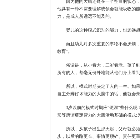
因为他的大脑还处在一个空白的状态，就
他具有一种不需要理解或领会就能吸收的
力，是成人所远远不能及的。
婴儿的这种模式识别的能力，也远远超
而且幼儿对多次重复的事物不会厌烦，所以
教育”。
俗话讲，从小看大，三岁看老。孩子到3
所有的人，都毫无例外地能从他们身上看到
所以，模式时期决定了人的一生。如果不
自主分辨好坏能力的大脑中的话，他就会
3岁以前的模式时期应“硬灌”些什么呢
形等所谓奠定智力的大脑活动基础的模式;
所以，从孩子出生那天起，父母就必须承
步，以后的路更长、事情更琐碎、责任更