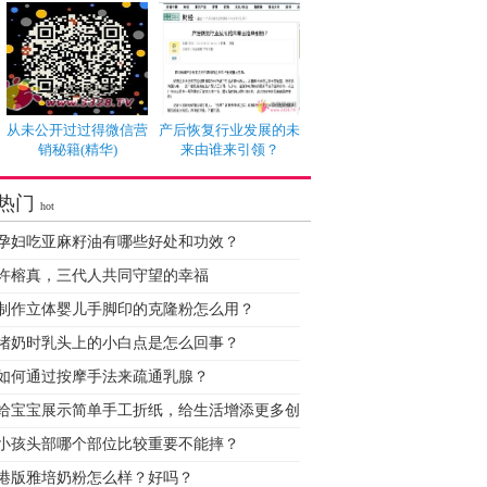
从未公开过过得微信营
产后恢复行业发展的未
销秘籍(精华)
来由谁来引领？
热门
hot
孕妇吃亚麻籽油有哪些好处和功效？
许榕真，三代人共同守望的幸福
制作立体婴儿手脚印的克隆粉怎么用？
堵奶时乳头上的小白点是怎么回事？
如何通过按摩手法来疏通乳腺？
给宝宝展示简单手工折纸，给生活增添更多创
小孩头部哪个部位比较重要不能摔？
港版雅培奶粉怎么样？好吗？