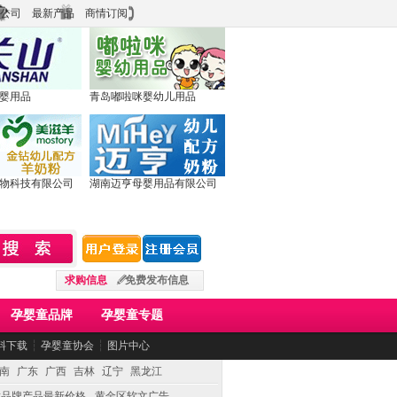
公司
最新产品
商情订阅
婴用品
青岛嘟啦咪婴幼儿用品
物科技有限公司
湖南迈亨母婴用品有限公司
求购信息
免费发布信息
孕婴童品牌
孕婴童专题
料下载
┆
孕婴童协会
┆
图片中心
南
广东
广西
吉林
辽宁
黑龙江
童品牌产品最新价格
黄金区软文广告