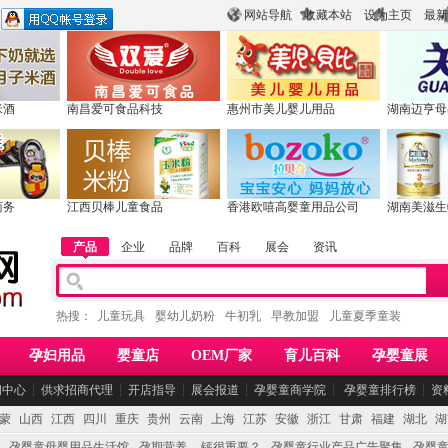
网站导航
收藏本站
设为主页
最新
米酒
南昌爱可食品科技
惠州市美儿婴儿用品
湖南迈亨母
商务
江西贝棒儿童食品
香港欧嘻高婴童用品公司
湖南美滋生
产品
企业
品牌
百科
展会
资讯
热搜：
儿童玩具
婴幼儿奶粉
牛初乳
早教加盟
儿童夏季童装
孕妇用品
婴童店
OEM厂家
育儿百科
孕婴童展
闻中心
┆
供求招商代理
┆
开店指导
┆
展会报道
┆
孕婴童商学院
┆
孕婴童排行榜
┆
资
蒙
山西
江西
四川
重庆
贵州
云南
上海
江苏
安徽
浙江
甘肃
福建
湖北
湖
孕婴童母婴用品生活馆
孕期营养 -- 钙很重要？
孕婴童行业产品广告聚集
孕婴