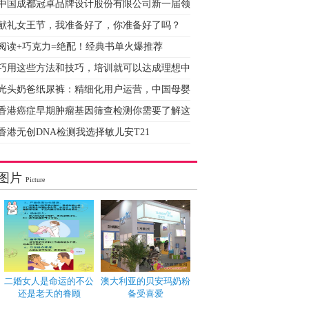
中国成都冠卓品牌设计股份有限公司新一届领
献礼女王节，我准备好了，你准备好了吗？
阅读+巧克力=绝配！经典书单火爆推荐
巧用这些方法和技巧，培训就可以达成理想中
光头奶爸纸尿裤：精细化用户运营，中国母婴
香港癌症早期肿瘤基因筛查检测你需要了解这
香港无创DNA检测我选择敏儿安T21
图片
Picture
二婚女人是命运的不公
澳大利亚的贝安玛奶粉
还是老天的眷顾
备受喜爱