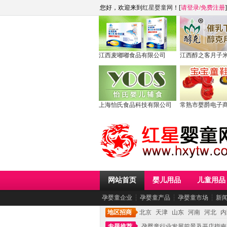
您好，欢迎来到
红星婴童网
！[
请登录
/
免费注册
]
江西麦嘟嘟食品有限公司
江西醇之客月子
上海怡氏食品科技有限公司
常熟市婴爵电子
网站首页
婴儿用品
儿童用品
孕婴童企业
┆
孕婴童产品
┆
孕婴童市场
┆
新
地区招商
北京
天津
山东
河南
河北
内
专题推荐
孕婴童行业发展前景及开店指南