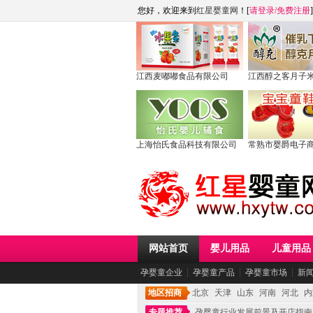
您好，欢迎来到
红星婴童网
！[
请登录
/
免费注册
]
江西麦嘟嘟食品有限公司
江西醇之客月子
上海怡氏食品科技有限公司
常熟市婴爵电子
网站首页
婴儿用品
儿童用品
孕婴童企业
┆
孕婴童产品
┆
孕婴童市场
┆
新
地区招商
北京
天津
山东
河南
河北
内
专题推荐
孕婴童行业发展前景及开店指南