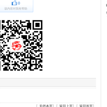
0
该内容对我有帮助
〖
关闭本页
〗〖
返回上页
〗〖
返回首页
〗