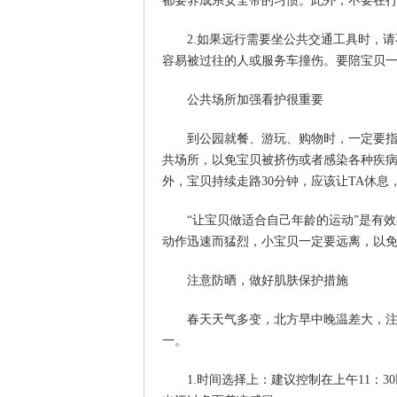
都要养成系安全带的习惯。此外，不要在
2.如果远行需要坐公共交通工具时，请
容易被过往的人或服务车撞伤。要陪宝贝
公共场所加强看护很重要
到公园就餐、游玩、购物时，一定要指定
共场所，以免宝贝被挤伤或者感染各种疾病
外，宝贝持续走路30分钟，应该让TA休
“让宝贝做适合自己年龄的运动”是有效
动作迅速而猛烈，小宝贝一定要远离，以免
注意防晒，做好肌肤保护措施
春天天气多变，北方早中晚温差大，注意
一。
1.时间选择上：建议控制在上午11：3