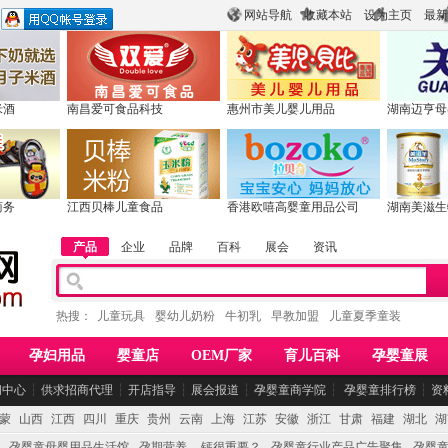
网站导航
收藏本站
设为主页
最新
米酒
南昌爱可食品科技
惠州市美儿婴儿用品
湖南迈亨母
商务
江西贝棒儿童食品
香港欧嘻高婴童用品公司
湖南美滋生
产品
企业
品牌
百科
展会
资讯
热搜：
儿童玩具
婴幼儿奶粉
牛初乳
早教加盟
儿童夏季童装
孕妇用品
婴童店
OEM厂家
育儿百科
孕婴童展
闻中心
┆
供求招商代理
┆
开店指导
┆
展会报道
┆
孕婴童商学院
┆
孕婴童排行榜
┆
资
蒙
山西
江西
四川
重庆
贵州
云南
上海
江苏
安徽
浙江
甘肃
福建
湖北
湖
孕婴童母婴用品生活馆
孕期营养 -- 钙很重要？
孕婴童行业产品广告聚集
孕婴