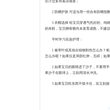
出汗过多而着凉感冒；
2.防晒护肤:可适当用一些合有防晒指
3.衣帽选择:给宝贝穿透气性好的、纯
的布鞋，宝贝脚骨骼尚未发育成熟，不建
平时学习应急护理：
1.被草叶或其他尖锐物割伤怎么办？爸
怎么办呢？如果仅是局部红肿，无碍；如
2.如果宝贝的眼睛进了沙子，不要用手
果沙子在眼球上，立刻用清水冲洗。
3.如果宝贝吃东西不慎卡住，应立刻拔打