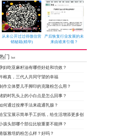
从未公开过过得微信营
产后恢复行业发展的未
销秘籍(精华)
来由谁来引领？
热门
hot
孕妇吃亚麻籽油有哪些好处和功效？
许榕真，三代人共同守望的幸福
制作立体婴儿手脚印的克隆粉怎么用？
堵奶时乳头上的小白点是怎么回事？
如何通过按摩手法来疏通乳腺？
给宝宝展示简单手工折纸，给生活增添更多创
小孩头部哪个部位比较重要不能摔？
港版雅培奶粉怎么样？好吗？