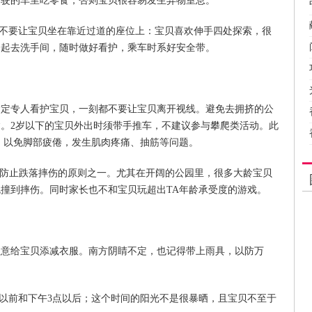
行驶的车里吃零食，否则宝贝很容易发生异物室息。
不要让宝贝坐在靠近过道的座位上：宝贝喜欢伸手四处探索，很
一起去洗手间，随时做好看护，乘车时系好安全带。
专人看护宝贝，一刻都不要让宝贝离开视线。避免去拥挤的公
。2岁以下的宝贝外出时须带手推车，不建议参与攀爬类活动。此
息，以免脚部疲倦，发生肌肉疼痛、抽筋等问题。
防止跌落摔伤的原则之一。尤其在开阔的公园里，很多大龄宝贝
撞到摔伤。同时家长也不和宝贝玩超出TA年龄承受度的游戏。
给宝贝添减衣服。南方阴睛不定，也记得带上雨具，以防万
0以前和下午3点以后；这个时间的阳光不是很暴晒，且宝贝不至于