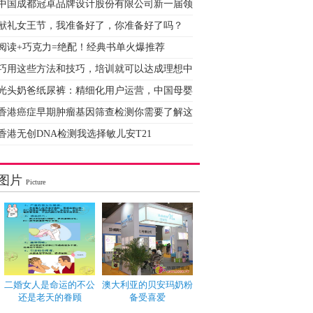
中国成都冠卓品牌设计股份有限公司新一届领
献礼女王节，我准备好了，你准备好了吗？
阅读+巧克力=绝配！经典书单火爆推荐
巧用这些方法和技巧，培训就可以达成理想中
光头奶爸纸尿裤：精细化用户运营，中国母婴
香港癌症早期肿瘤基因筛查检测你需要了解这
香港无创DNA检测我选择敏儿安T21
图片
Picture
二婚女人是命运的不公
澳大利亚的贝安玛奶粉
还是老天的眷顾
备受喜爱