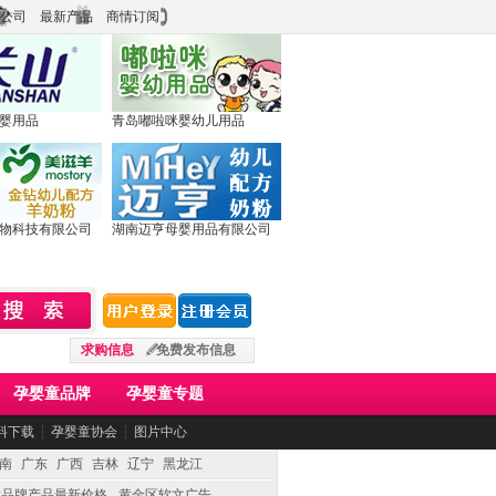
公司
最新产品
商情订阅
婴用品
青岛嘟啦咪婴幼儿用品
物科技有限公司
湖南迈亨母婴用品有限公司
求购信息
免费发布信息
孕婴童品牌
孕婴童专题
料下载
┆
孕婴童协会
┆
图片中心
南
广东
广西
吉林
辽宁
黑龙江
童品牌产品最新价格
黄金区软文广告