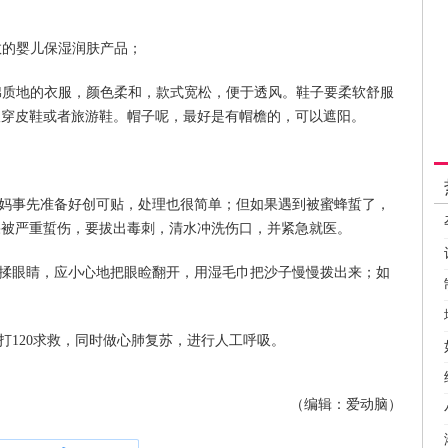
数的婴儿保湿润肤产品；
棉质地的衣服，颜色柔和，款式宽松，便于透风。鞋子要柔软舒服
议穿皮鞋或者旅游鞋。帽子呢，最好是有帽檐的，可以遮阳。
妈事先准备好创可贴，处理也很简单；但如果遇到被蜜蜂蜇了，
果被严重蜇伤，要拔出毒刺，清水冲洗伤口，并紧急就医。
揉眼睛，应小心地把眼睑翻开，用湿毛巾把沙子慢慢拨出来；如
120求救，同时做心肺复苏，进行人工呼吸。
（编辑：爱动脑）