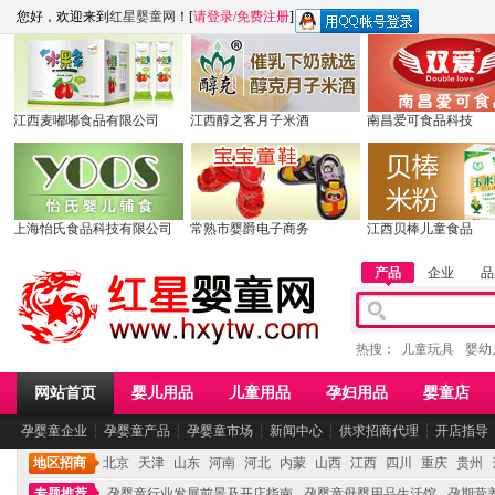
您好，欢迎来到
红星婴童网
！[
请登录
/
免费注册
]
江西麦嘟嘟食品有限公司
江西醇之客月子米酒
南昌爱可食品科技
上海怡氏食品科技有限公司
常熟市婴爵电子商务
江西贝棒儿童食品
产品
企业
品
热搜：
儿童玩具
婴幼
网站首页
婴儿用品
儿童用品
孕妇用品
婴童店
孕婴童企业
┆
孕婴童产品
┆
孕婴童市场
┆
新闻中心
┆
供求招商代理
┆
开店指导
地区招商
北京
天津
山东
河南
河北
内蒙
山西
江西
四川
重庆
贵州
专题推荐
孕婴童行业发展前景及开店指南
孕婴童母婴用品生活馆
孕期营养