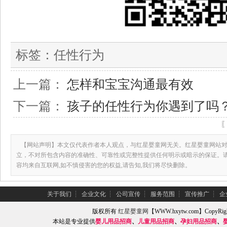
标签：
任性行为
上一篇：
怎样和宝宝沟通最有效
下一篇：
孩子的任性行为你遇到了吗
【网站声明】本文仅代表作者本人观点，与红星婴童网无关。红星婴童网站对
立，不对所包含内容的准确性、可靠性或完整性提供任何明示或暗示的保证。
容均来自互联网,如不慎侵害的您的权益,请告知,我们将尽快删除。
关于我们
┆
企业文化
┆
公司宣传
┆
服务范围
┆
宣传推广
┆
企
版权所有
红星婴童网
【WWW.hxytw.com】Copy
本站是专业提供
婴儿用品招商
、
儿童用品招商
、
孕妇用品招商
、