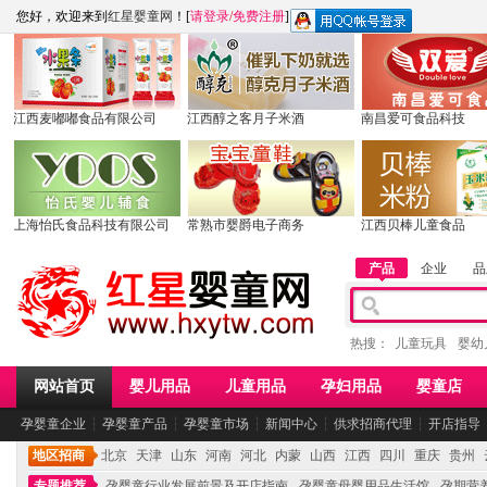
您好，欢迎来到
红星婴童网
！[
请登录
/
免费注册
]
江西麦嘟嘟食品有限公司
江西醇之客月子米酒
南昌爱可食品科技
上海怡氏食品科技有限公司
常熟市婴爵电子商务
江西贝棒儿童食品
产品
企业
品
热搜：
儿童玩具
婴幼
网站首页
婴儿用品
儿童用品
孕妇用品
婴童店
孕婴童企业
┆
孕婴童产品
┆
孕婴童市场
┆
新闻中心
┆
供求招商代理
┆
开店指导
地区招商
北京
天津
山东
河南
河北
内蒙
山西
江西
四川
重庆
贵州
专题推荐
孕婴童行业发展前景及开店指南
孕婴童母婴用品生活馆
孕期营养