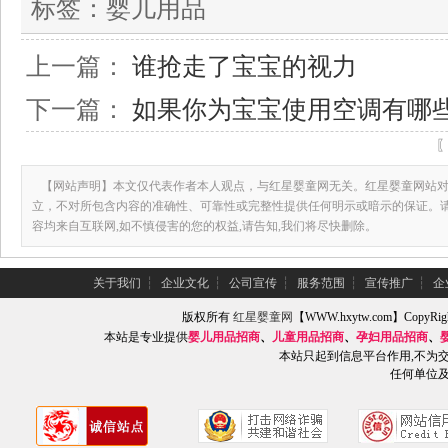
标签：
婴儿用品
上一篇：
谁抢走了宝宝的视力
下一篇：
如果你为宝宝使用空调有哪
【网站声明】本文仅代表作者本人观点，与红星婴童网无关。红星婴童网站对
立，不对所包含内容的准确性、可靠性或完整性提供任何明示或暗示的保证。
容均来自互联网,如不慎侵害的您的权益,请告知,我们将尽快删除。
关于我们
┆
企业文化
┆
公司宣传
┆
服务范围
┆
宣传推广
┆
企
版权所有
红星婴童网
【WWW.hxytw.com】Copy
本站是专业提供
婴儿用品招商
、
儿童用品招商
、
孕妇用品招商
、
本站只起到信息平台作用,不为
任何单位