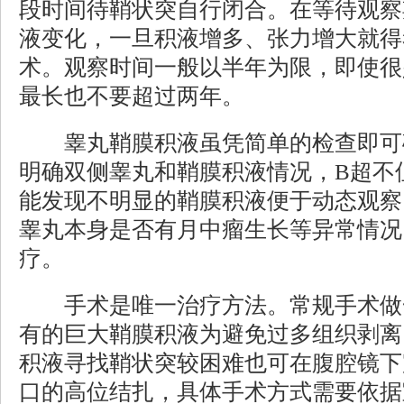
段时间待鞘状突自行闭合。在等待观察
液变化，一旦积液增多、张力增大就得
术。观察时间一般以半年为限，即使很
最长也不要超过两年。
睾丸鞘膜积液虽凭简单的检查即可确
明确双侧睾丸和鞘膜积液情况，B超不
能发现不明显的鞘膜积液便于动态观察
睾丸本身是否有月中瘤生长等异常情况
疗。
手术是唯一治疗方法。常规手术做
有的巨大鞘膜积液为避免过多组织剥离
积液寻找鞘状突较困难也可在腹腔镜下
口的高位结扎，具体手术方式需要依据