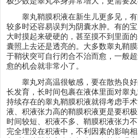
极少数是睾丸本身异常增大，更需要及
睾丸鞘膜积液在新生儿更多见，有
较多时还容易误判为阴囊水肿。有的宝
大时摸起来硬硬的，甚至摸不到里面的
囊照上去还是透亮的。大多数睾丸鞘膜积
于鞘状突可自行闭合不治而愈，一般超
愈的机会就非常小了。
睾丸对高温很敏感，要在散热良好
长发育，长时间包裹在液体里面对睾丸
持续存在的睾丸鞘膜积液就得考虑手术
液、积液张力高的鞘膜积液更是要积极
时间较短、积液不多、鞘膜积液张力不
完全埋没在积液中，不利因素的影响相