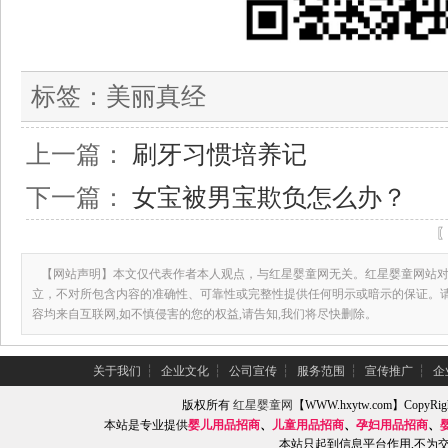
标签：
美丽真经
上一篇：
刷牙习惯培养记
下一篇：
女宝被男宝欺负怎么办？
【网站声明】本文仅代表作者本人观点，与红星婴童网无关。红星婴童网站对
立，不对所包含内容的准确性、可靠性或完整性提供任何明示或暗示的保证。
容均来自互联网,如不慎侵害的您的权益,请告知,我们将尽快删除。
关于我们
┆
企业文化
┆
公司宣传
┆
服务范围
┆
宣传推广
┆
企
版权所有
红星婴童网
【WWW.hxytw.com】Copy
本站是专业提供
婴儿用品招商
、
儿童用品招商
、
孕妇用品招商
、
本站只起到信息平台作用,不为