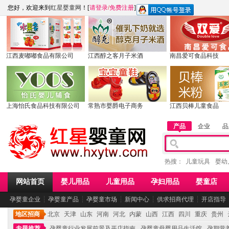
您好，欢迎来到
红星婴童网
！[
请登录
/
免费注册
]
江西麦嘟嘟食品有限公司
江西醇之客月子米酒
南昌爱可食品科技
上海怡氏食品科技有限公司
常熟市婴爵电子商务
江西贝棒儿童食品
产品
企业
品
热搜：
儿童玩具
婴幼
网站首页
婴儿用品
儿童用品
孕妇用品
婴童店
孕婴童企业
┆
孕婴童产品
┆
孕婴童市场
┆
新闻中心
┆
供求招商代理
┆
开店指导
地区招商
北京
天津
山东
河南
河北
内蒙
山西
江西
四川
重庆
贵州
专题推荐
孕婴童行业发展前景及开店指南
孕婴童母婴用品生活馆
孕期营养