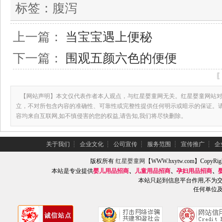
标签：
腹泻
上一篇：
当宝宝遇上便秘
下一篇：
围观五颜六色的便便
【网站声明】本文仅代表作者本人观点，与红星婴童网无关。红星婴童网站对
立，不对所包含内容的准确性、可靠性或完整性提供任何明示或暗示的保证。
容均来自互联网,如不慎侵害的您的权益,请告知,我们将尽快删除。
关于我们
┆
企业文化
┆
公司宣传
┆
服务范围
┆
宣传推广
┆
企
版权所有
红星婴童网
【WWW.hxytw.com】Copy
本站是专业提供
婴儿用品招商
、
儿童用品招商
、
孕妇用品招商
、
本站只起到信息平台作用,不为
任何单位