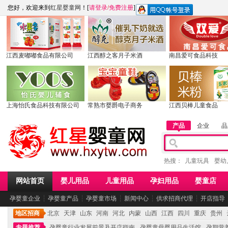
您好，欢迎来到
红星婴童网
！[
请登录
/
免费注册
]
江西麦嘟嘟食品有限公司
江西醇之客月子米酒
南昌爱可食品科技
上海怡氏食品科技有限公司
常熟市婴爵电子商务
江西贝棒儿童食品
产品
企业
品
热搜：
儿童玩具
婴幼
网站首页
婴儿用品
儿童用品
孕妇用品
婴童店
孕婴童企业
┆
孕婴童产品
┆
孕婴童市场
┆
新闻中心
┆
供求招商代理
┆
开店指导
地区招商
北京
天津
山东
河南
河北
内蒙
山西
江西
四川
重庆
贵州
专题推荐
孕婴童行业发展前景及开店指南
孕婴童母婴用品生活馆
孕期营养