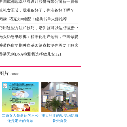
中国成都冠卓品牌设计股份有限公司新一届领
献礼女王节，我准备好了，你准备好了吗？
阅读+巧克力=绝配！经典书单火爆推荐
巧用这些方法和技巧，培训就可以达成理想中
光头奶爸纸尿裤：精细化用户运营，中国母婴
香港癌症早期肿瘤基因筛查检测你需要了解这
香港无创DNA检测我选择敏儿安T21
图片
Picture
二婚女人是命运的不公
澳大利亚的贝安玛奶粉
还是老天的眷顾
备受喜爱