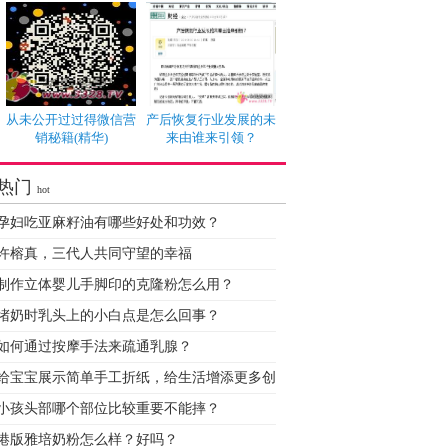
从未公开过过得微信营
产后恢复行业发展的未
销秘籍(精华)
来由谁来引领？
热门
hot
孕妇吃亚麻籽油有哪些好处和功效？
许榕真，三代人共同守望的幸福
制作立体婴儿手脚印的克隆粉怎么用？
堵奶时乳头上的小白点是怎么回事？
如何通过按摩手法来疏通乳腺？
给宝宝展示简单手工折纸，给生活增添更多创
小孩头部哪个部位比较重要不能摔？
港版雅培奶粉怎么样？好吗？