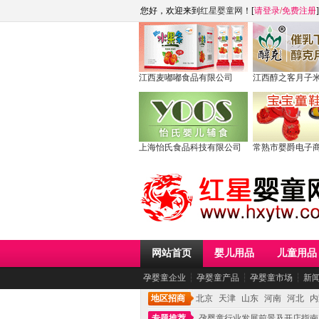
您好，欢迎来到
红星婴童网
！[
请登录
/
免费注册
]
江西麦嘟嘟食品有限公司
江西醇之客月子
上海怡氏食品科技有限公司
常熟市婴爵电子
网站首页
婴儿用品
儿童用品
孕婴童企业
┆
孕婴童产品
┆
孕婴童市场
┆
新
地区招商
北京
天津
山东
河南
河北
内
专题推荐
孕婴童行业发展前景及开店指南