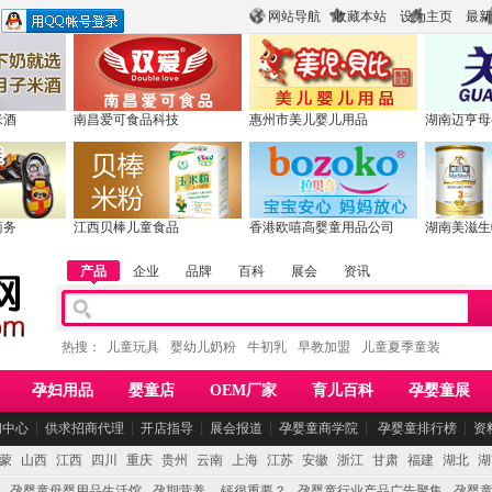
网站导航
收藏本站
设为主页
最新
米酒
南昌爱可食品科技
惠州市美儿婴儿用品
湖南迈亨母
商务
江西贝棒儿童食品
香港欧嘻高婴童用品公司
湖南美滋生
产品
企业
品牌
百科
展会
资讯
热搜：
儿童玩具
婴幼儿奶粉
牛初乳
早教加盟
儿童夏季童装
孕妇用品
婴童店
OEM厂家
育儿百科
孕婴童展
闻中心
┆
供求招商代理
┆
开店指导
┆
展会报道
┆
孕婴童商学院
┆
孕婴童排行榜
┆
资
蒙
山西
江西
四川
重庆
贵州
云南
上海
江苏
安徽
浙江
甘肃
福建
湖北
湖
孕婴童母婴用品生活馆
孕期营养 -- 钙很重要？
孕婴童行业产品广告聚集
孕婴