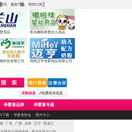
公司
最新产品
商情订阅
婴用品
青岛嘟啦咪婴幼儿用品
物科技有限公司
湖南迈亨母婴用品有限公司
求购信息
免费发布信息
孕婴童品牌
孕婴童专题
料下载
┆
孕婴童协会
┆
图片中心
南
广东
广西
吉林
辽宁
黑龙江
童品牌产品最新价格
黄金区软文广告