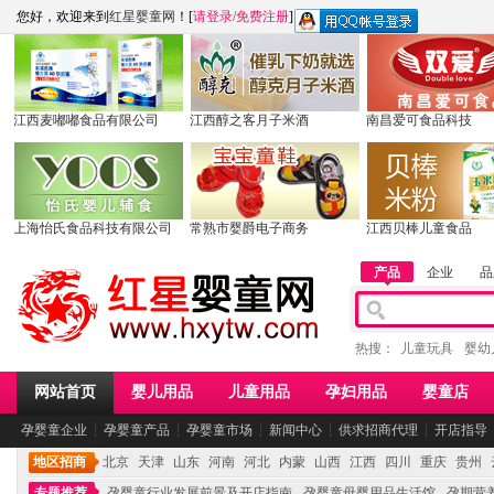
您好，欢迎来到
红星婴童网
！[
请登录
/
免费注册
]
江西麦嘟嘟食品有限公司
江西醇之客月子米酒
南昌爱可食品科技
上海怡氏食品科技有限公司
常熟市婴爵电子商务
江西贝棒儿童食品
产品
企业
品
热搜：
儿童玩具
婴幼
网站首页
婴儿用品
儿童用品
孕妇用品
婴童店
孕婴童企业
┆
孕婴童产品
┆
孕婴童市场
┆
新闻中心
┆
供求招商代理
┆
开店指导
地区招商
北京
天津
山东
河南
河北
内蒙
山西
江西
四川
重庆
贵州
专题推荐
孕婴童行业发展前景及开店指南
孕婴童母婴用品生活馆
孕期营养