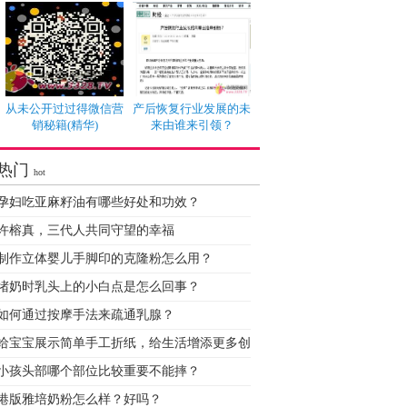
从未公开过过得微信营
产后恢复行业发展的未
销秘籍(精华)
来由谁来引领？
热门
hot
孕妇吃亚麻籽油有哪些好处和功效？
许榕真，三代人共同守望的幸福
制作立体婴儿手脚印的克隆粉怎么用？
堵奶时乳头上的小白点是怎么回事？
如何通过按摩手法来疏通乳腺？
给宝宝展示简单手工折纸，给生活增添更多创
小孩头部哪个部位比较重要不能摔？
港版雅培奶粉怎么样？好吗？