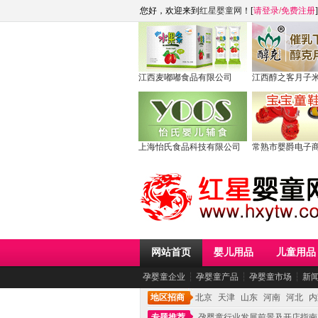
您好，欢迎来到
红星婴童网
！[
请登录
/
免费注册
]
江西麦嘟嘟食品有限公司
江西醇之客月子
上海怡氏食品科技有限公司
常熟市婴爵电子
网站首页
婴儿用品
儿童用品
孕婴童企业
┆
孕婴童产品
┆
孕婴童市场
┆
新
地区招商
北京
天津
山东
河南
河北
内
专题推荐
孕婴童行业发展前景及开店指南