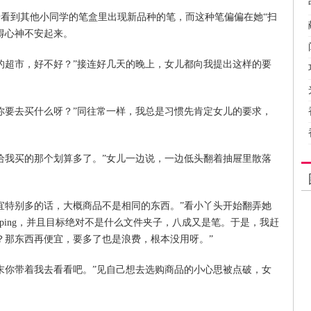
到其他小同学的笔盒里出现新品种的笔，而这种笔偏偏在她“扫
得心神不安起来。
的超市，好不好？”接连好几天的晚上，女儿都向我提出这样的要
要去买什么呀？”同往常一样，我总是习惯先肯定女儿的要求，
我买的那个划算多了。”女儿一边说，一边低头翻着抽屉里散落
特别多的话，大概商品不是相同的东西。”看小丫头开始翻弄她
pping，并且目标绝对不是什么文件夹子，八成又是笔。于是，我赶
？那东西再便宜，要多了也是浪费，根本没用呀。”
你带着我去看看吧。”见自己想去选购商品的小心思被点破，女