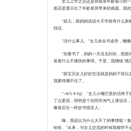
女儿上学之后还是班级里年龄最小的一个
面还是显示出了年龄差异带来的难题。因
“妞儿，跟妈妈说说今天学校有什么新鲜
找话。
“没什么事儿。”女儿坐在书桌旁，懒懒
“别看书了，妈妈一天没见到你，想跟你
装着什么不痛快的事情。于是，我继续“挑
“跟宝贝女儿好好交流就是妈妈下班以后
我磨得绷不住了。
“+&%￥#@…”女儿小嘴巴里的话终于
了点委屈，明明是个别同学淘气上课说话
像落后生一样抄书很丢人。
嗨，我还以为什么大不了的事情呢！集体
哈哈。”从来，与女儿交流的时候我都学不