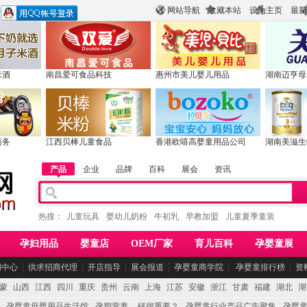
网站导航
收藏本站
设为主页
最新
米酒
南昌爱可食品科技
惠州市美儿婴儿用品
湖南迈亨母
商务
江西贝棒儿童食品
香港欧嘻高婴童用品公司
湖南美滋生
产品
企业
品牌
百科
展会
资讯
热搜：
儿童玩具
婴幼儿奶粉
牛初乳
早教加盟
儿童夏季童装
孕妇用品
婴童店
OEM厂家
育儿百科
孕婴童展
闻中心
┆
供求招商代理
┆
开店指导
┆
展会报道
┆
孕婴童商学院
┆
孕婴童排行榜
┆
资
蒙
山西
江西
四川
重庆
贵州
云南
上海
江苏
安徽
浙江
甘肃
福建
湖北
湖
孕婴童母婴用品生活馆
孕期营养 -- 钙很重要？
孕婴童行业产品广告聚集
孕婴