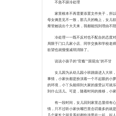
不急不躁冷处理
家里根本不再需要添置文件夹子，所以我
母女俩意见不一致，那几天的晚上，女儿
甭管她说出个大天来，我都能找到理由不
冷处理一一既不反对也不配合的态度对付
局限于门口几家小店、同学交换和学校老
欲望也就慢慢减弱消除了。
说说小孩子的“官瘾”“跟屁虫”的不甘
女儿因为从幼儿园小班跳级进入大班，所
事情，小家伙都是扮演着一个不起眼的小
的环境，小丫头能得到大家的接受认可就
到什么活儿。可是，随着时间的推移，小
有一段时间，女儿回到家里总显得有心事
情，只不过听小家伙嘴巴里念叨最多的就
几个家长之间关系好都给连带在一起，叫人