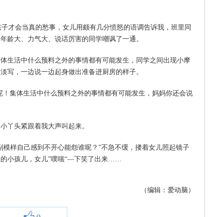
小孩子才会当真的愁事，女儿用颇有几分愤怒的语调告诉我，班里同
个年龄大、力气大、说话厉害的同学嘲讽了一通。
生活中什么预料之外的事情都有可能发生，同学之间出现小摩
描淡写，一边说一边起身做出准备进厨房的样子。
！集体生活中什么预料之外的事情都有可能发生，妈妈你还会说
小丫头紧跟着我大声叫起来。
模样自己感到不开心能怨谁呢？”不急不缓，搂着女儿照起镜子
的小孩儿，女儿”噗嗤“—下笑了出来……
（编辑：爱动脑）