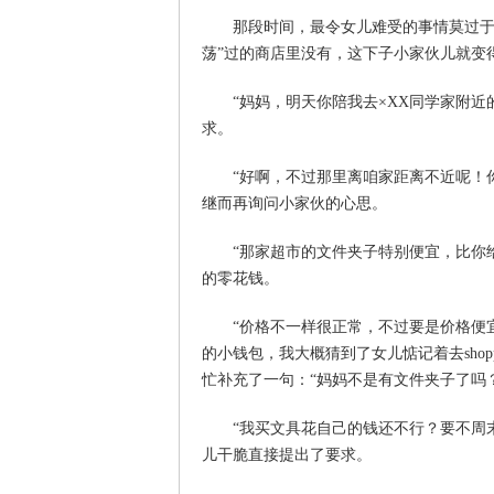
那段时间，最令女儿难受的事情莫过于看
荡”过的商店里没有，这下子小家伙儿就变
“妈妈，明天你陪我去×XX同学家附近
求。
“好啊，不过那里离咱家距离不近呢！你
继而再询问小家伙的心思。
“那家超市的文件夹子特别便宜，比你给
的零花钱。
“价格不一样很正常，不过要是价格便宜
的小钱包，我大概猜到了女儿惦记着去sho
忙补充了一句：“妈妈不是有文件夹子了吗
“我买文具花自己的钱还不行？要不周末
儿干脆直接提出了要求。