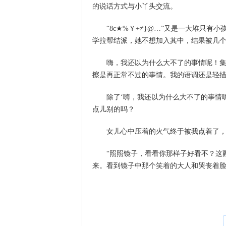
的说话方式与小丫头交流。
“8c★%￥+≠}@…”又是一大堆只有
学拉帮结派，她不想加入其中，结果被几
嗨，我还以为什么大不了的事情呢！集体
擦是再正常不过的事情。我的语调还是轻
除了‘嗨，我还以为什么大不了的事情呢
点儿别的吗？
女儿心中压着的火气终于被我点着了，
“照照镜子，看看你那样子好看不？这副
来。看到镜子中那个笑着的大人和哭丧着脸