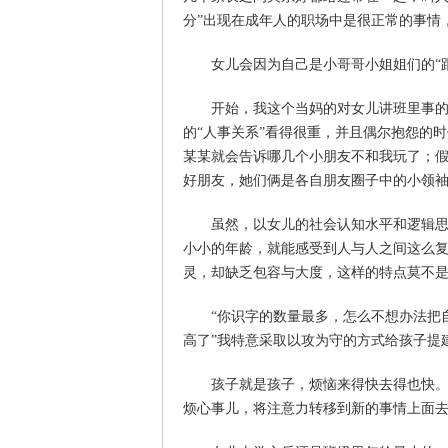
分”出现在成年人的职场中是很正常的事情
女儿会因为自己是小哥哥小姐姐们的“跟
开始，我这个当妈的对女儿讲班里事的态
的“人事关系”看得很重，并且偶尔抱怨的
某某就会告诉哪几个小朋友不和我玩了；
好朋友，她们俩是各自朋友圈子中的小领袖
虽然，以女儿的社会认知水平和逻辑思维
小小的年龄，就能感受到人与人之间这么
灵，却缺乏包容与大度，这样的特点莫不
“你识字的数量最多，怎么不想办法把自
高了”我特意采取以攻为守的方式给孩子提
孩子就是孩子，烦恼来得快去得也快。当
烦心事儿，将注意力转移到新的事情上面