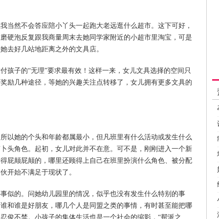
当然不会答应陪小丫头一起跑大老远逛什么超市。这下可好，
软磨硬泡反复跟我商量周末去她同学家附近的小超市里淘宝，可是
陪她去好几站地距离之外的文具店。
孩子的“无理”要求最有效！这样一来，女儿文具选择的空间只
师奖励几种途径，等她的兴趣关注点转移了，女儿拥有更多文具的
以她的个头和年龄都属最小，但凡班里有什么活动或发生什么
萝卜头角色。起初，女儿对此并不在意。可不是，刚刚进入一个新
乐得屁颠屁颠的，哪里还顾得上自己在班里扮演什么角色、被分配
家伙开始不满足于现状了。
似的。问她幼儿园里的情况，似乎也没有发生什么特别的事
是谁和谁是好朋友，哪几个人是同盟之类的事情，有时甚至能把哪
忍俊不禁。小孩子的集体生活也是一个社会的缩影，“帮派之