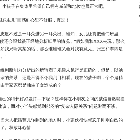
，小孩子在集体里希望自己拥有威望和地位也属正常吧。
屁虫儿”而感到心里不舒服，真逗！
度不过是一耳朵进另一耳朵出。谁知，女儿还真把他们班里
时候还会跟我很正经地分析班里的情况，“假如我和XXX去玩，那么
假如我只听某某的话，那么谁谁谁又会对我有意见。张三和李四是
。”
判断能力分析出的所谓圈子规律未见得是正确的，但是，以她
复杂的关系，还是不得不令我刮目相看。现在的孩子啊，个个鬼精
是由于家家都是独生子女造成的？
己的特长好好发挥—下呢？这样你在小朋友之间的威信自然就提
建议，而对小丫头感觉到郁闷的“复杂人际关系”问题避而不谈。
大人把话茬儿转到别的地方时，小家伙很快就忘了刚刚自己的
去了。释放坏心情