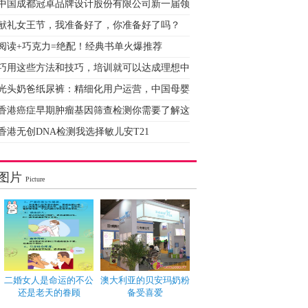
中国成都冠卓品牌设计股份有限公司新一届领
献礼女王节，我准备好了，你准备好了吗？
阅读+巧克力=绝配！经典书单火爆推荐
巧用这些方法和技巧，培训就可以达成理想中
光头奶爸纸尿裤：精细化用户运营，中国母婴
香港癌症早期肿瘤基因筛查检测你需要了解这
香港无创DNA检测我选择敏儿安T21
图片
Picture
二婚女人是命运的不公
澳大利亚的贝安玛奶粉
还是老天的眷顾
备受喜爱