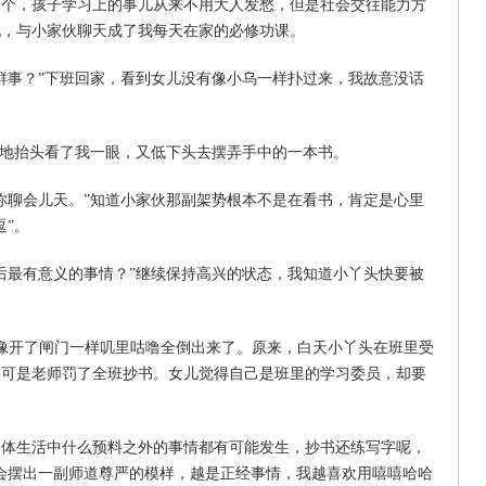
，孩子学习上的事儿从来不用大人发愁，但是社会交往能力方
此，与小家伙聊天成了我每天在家的必修功课。
事？”下班回家，看到女儿没有像小乌一样扑过来，我故意没话
地抬头看了我一眼，又低下头去摆弄手中的一本书。
聊会儿天。”知道小家伙那副架势根本不是在看书，肯定是心里
逗”。
最有意义的事情？”继续保持高兴的状态，我知道小丫头快要被
像开了闸门一样叽里咕噜全倒出来了。原来，白天小丫头在班里受
，可是老师罚了全班抄书。女儿觉得自己是班里的学习委员，却要
生活中什么预料之外的事情都有可能发生，抄书还练写字呢，
会摆出一副师道尊严的模样，越是正经事情，我越喜欢用嘻嘻哈哈