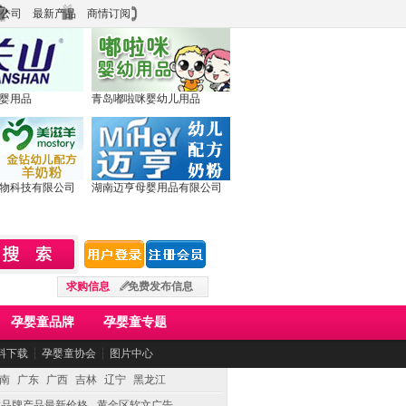
公司
最新产品
商情订阅
婴用品
青岛嘟啦咪婴幼儿用品
物科技有限公司
湖南迈亨母婴用品有限公司
求购信息
免费发布信息
孕婴童品牌
孕婴童专题
料下载
┆
孕婴童协会
┆
图片中心
南
广东
广西
吉林
辽宁
黑龙江
童品牌产品最新价格
黄金区软文广告