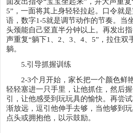
面发出指令“宝宝坐起来”，并大声重复“
5”，一面将其上身轻轻拉起。口令就
语，数字1-5就是调节动作的节奏。当
头颈能自己竖直半分钟以上。再发出指
声重复“躺下1、2、3、4、5”，拉住
躺。
5.引导抓握训练
2-3个月开始，家长把一个颜色鲜
轻轻塞进一只手里，让他抓住，然后握
引，让他感受到玩玩具的愉快。再尝试
渐放远，逗引他伸手去够，当他够到玩
点头或拥抱他，以示鼓励。