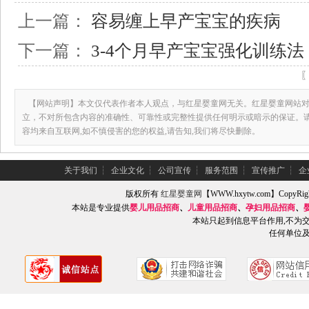
上一篇：
容易缠上早产宝宝的疾病
下一篇：
3-4个月早产宝宝强化训练法
【网站声明】本文仅代表作者本人观点，与红星婴童网无关。红星婴童网站对
立，不对所包含内容的准确性、可靠性或完整性提供任何明示或暗示的保证。
容均来自互联网,如不慎侵害的您的权益,请告知,我们将尽快删除。
关于我们
┆
企业文化
┆
公司宣传
┆
服务范围
┆
宣传推广
┆
企
版权所有
红星婴童网
【WWW.hxytw.com】Copy
本站是专业提供
婴儿用品招商
、
儿童用品招商
、
孕妇用品招商
、
本站只起到信息平台作用,不为
任何单位