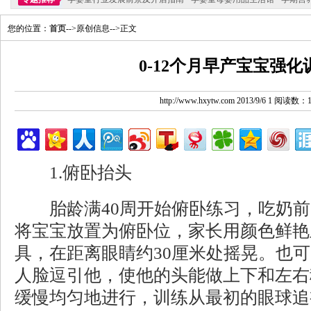
您的位置：
首页
-->原创信息-->正文
0-12个月早产宝宝强化
http://www.hxytw.com 2013/9/6 1 阅读数：
1.俯卧抬头
胎龄满40周开始俯卧练习，吃奶前
将宝宝放置为俯卧位，家长用颜色鲜艳
具，在距离眼睛约30厘米处摇晃。也
人脸逗引他，使他的头能做上下和左右
缓慢均匀地进行，训练从最初的眼球追