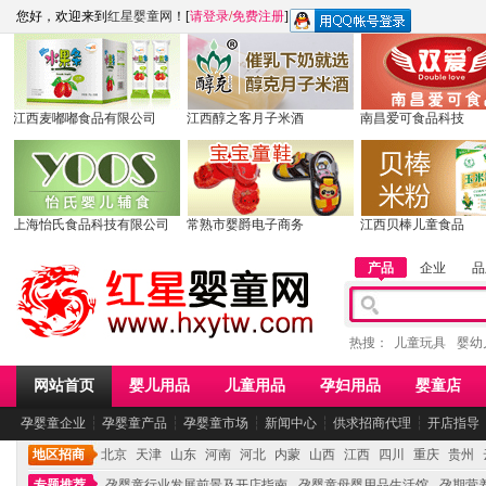
您好，欢迎来到
红星婴童网
！[
请登录
/
免费注册
]
江西麦嘟嘟食品有限公司
江西醇之客月子米酒
南昌爱可食品科技
上海怡氏食品科技有限公司
常熟市婴爵电子商务
江西贝棒儿童食品
产品
企业
品
热搜：
儿童玩具
婴幼
网站首页
婴儿用品
儿童用品
孕妇用品
婴童店
孕婴童企业
┆
孕婴童产品
┆
孕婴童市场
┆
新闻中心
┆
供求招商代理
┆
开店指导
地区招商
北京
天津
山东
河南
河北
内蒙
山西
江西
四川
重庆
贵州
专题推荐
孕婴童行业发展前景及开店指南
孕婴童母婴用品生活馆
孕期营养