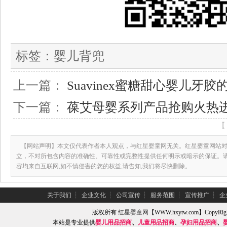
标签：
婴儿背兜
上一篇：
Suavinex蜜糖甜心婴儿牙胶
下一篇：
葆艾母婴系列产品抢购火热
【网站声明】本文仅代表作者本人观点，与红星婴童网无关。红星婴童网站对
立，不对所包含内容的准确性、可靠性或完整性提供任何明示或暗示的保证。
容均来自互联网,如不慎侵害的您的权益,请告知,我们将尽快删除。
关于我们
┆
企业文化
┆
公司宣传
┆
服务范围
┆
宣传推广
┆
企
版权所有
红星婴童网
【WWW.hxytw.com】Copy
本站是专业提供
婴儿用品招商
、
儿童用品招商
、
孕妇用品招商
、