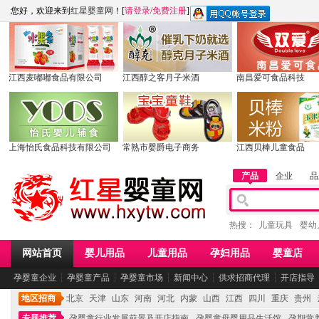
您好，欢迎来到
红星婴童网
！[
请登录
/
免费注册
]
江西麦嘟嘟食品有限公司
江西醇之客月子米酒
南昌爱可食品科技
上海怡氏食品科技有限公司
常熟市婴爵电子商务
江西贝棒儿童食品
产品
企业
品
热搜：
儿童玩具
婴幼
网站首页
婴儿用品
儿童用品
孕妇用品
婴童店
孕婴童企业
┆
孕婴童产品
┆
孕婴童市场
┆
新闻中心
┆
供求招商代理
┆
开店指导
地区招商
北京
天津
山东
河南
河北
内蒙
山西
江西
四川
重庆
贵州
专题推荐
孕婴童行业发展前景及开店指南
孕婴童母婴用品生活馆
孕期营养