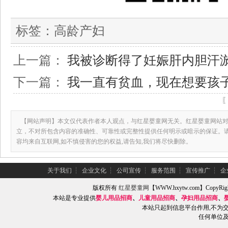
标签：
高龄产妇
上一篇：
我被诊断得了妊娠肝内胆汗
下一篇：
我一直有贫血，现在想要孩
【网站声明】本文仅代表作者本人观点，与红星婴童网无关。红星婴童网站对
立，不对所包含内容的准确性、可靠性或完整性提供任何明示或暗示的保证。
容均来自互联网,如不慎侵害的您的权益,请告知,我们将尽快删除。
关于我们
┆
企业文化
┆
公司宣传
┆
服务范围
┆
宣传推广
┆
企
版权所有
红星婴童网
【WWW.hxytw.com】Copy
本站是专业提供
婴儿用品招商
、
儿童用品招商
、
孕妇用品招商
、
本站只起到信息平台作用,不为
任何单位