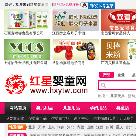
您好，欢迎来到
红星婴童网
！[
请登录
/
免费注册
]
江西麦嘟嘟食品有限公司
江西醇之客月子米酒
南昌爱可食品科技
上海怡氏食品科技有限公司
常熟市婴爵电子商务
江西贝棒儿童食品
产品
企业
品
热搜：
儿童玩具
婴幼
网站首页
婴儿用品
儿童用品
孕妇用品
婴童店
孕婴童企业
┆
孕婴童产品
┆
孕婴童市场
┆
新闻中心
┆
供求招商代理
┆
开店指导
地区招商
北京
天津
山东
河南
河北
内蒙
山西
江西
四川
重庆
贵州
专题推荐
孕婴童行业发展前景及开店指南
孕婴童母婴用品生活馆
孕期营养