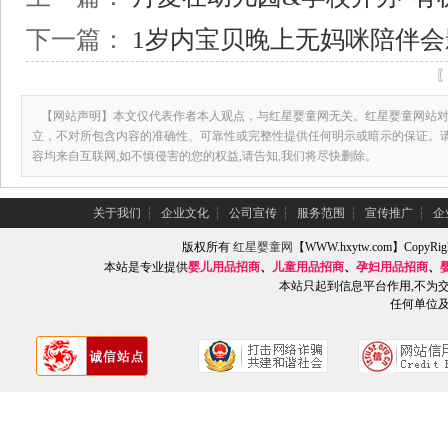
下一篇：
1岁内宝贝晚上无妈咪陪伴
【网站声明】本文仅代表作者本人观点，与红星婴童网无关。红星婴童网站对
立，不对所包含内容的准确性、可靠性或完整性提供任何明示或暗示的保证。
容均来自互联网,如不慎侵害的您的权益,请告知,我们将尽快删除。
关于我们
┆
企业文化
┆
公司宣传
┆
服务范围
┆
宣传推广
┆
企
版权所有
红星婴童网
【WWW.hxytw.com】Copy
本站是专业提供
婴儿用品招商
、
儿童用品招商
、
孕妇用品招商
、
本站只起到信息平台作用,不为
任何单位