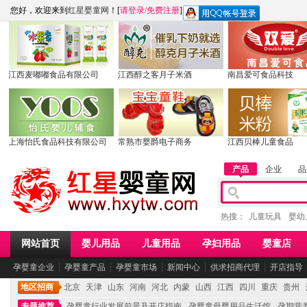
您好，欢迎来到
红星婴童网
！[
请登录
/
免费注册
]
江西麦嘟嘟食品有限公司
江西醇之客月子米酒
南昌爱可食品科技
上海怡氏食品科技有限公司
常熟市婴爵电子商务
江西贝棒儿童食品
产品
企业
品
热搜：
儿童玩具
婴幼
网站首页
婴儿用品
儿童用品
孕妇用品
婴童店
孕婴童企业
┆
孕婴童产品
┆
孕婴童市场
┆
新闻中心
┆
供求招商代理
┆
开店指导
地区招商
北京
天津
山东
河南
河北
内蒙
山西
江西
四川
重庆
贵州
专题推荐
孕婴童行业发展前景及开店指南
孕婴童母婴用品生活馆
孕期营养