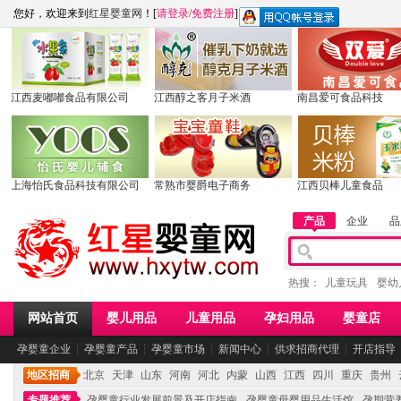
您好，欢迎来到
红星婴童网
！[
请登录
/
免费注册
]
江西麦嘟嘟食品有限公司
江西醇之客月子米酒
南昌爱可食品科技
上海怡氏食品科技有限公司
常熟市婴爵电子商务
江西贝棒儿童食品
产品
企业
品
热搜：
儿童玩具
婴幼
网站首页
婴儿用品
儿童用品
孕妇用品
婴童店
孕婴童企业
┆
孕婴童产品
┆
孕婴童市场
┆
新闻中心
┆
供求招商代理
┆
开店指导
地区招商
北京
天津
山东
河南
河北
内蒙
山西
江西
四川
重庆
贵州
专题推荐
孕婴童行业发展前景及开店指南
孕婴童母婴用品生活馆
孕期营养