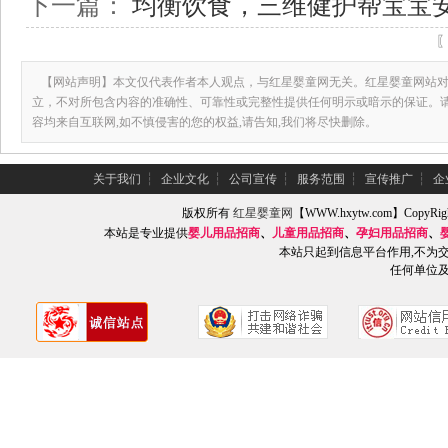
下一篇：
均衡饮食，三维健护帮宝宝
【网站声明】本文仅代表作者本人观点，与红星婴童网无关。红星婴童网站对
立，不对所包含内容的准确性、可靠性或完整性提供任何明示或暗示的保证。
容均来自互联网,如不慎侵害的您的权益,请告知,我们将尽快删除。
关于我们
┆
企业文化
┆
公司宣传
┆
服务范围
┆
宣传推广
┆
企
版权所有
红星婴童网
【WWW.hxytw.com】Copy
本站是专业提供
婴儿用品招商
、
儿童用品招商
、
孕妇用品招商
、
本站只起到信息平台作用,不为
任何单位