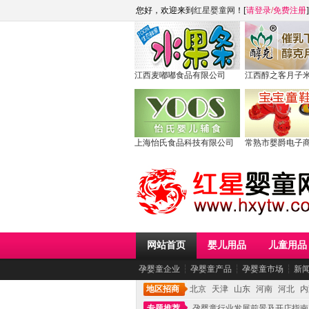
您好，欢迎来到
红星婴童网
！[
请登录
/
免费注册
]
江西麦嘟嘟食品有限公司
江西醇之客月子
上海怡氏食品科技有限公司
常熟市婴爵电子
网站首页
婴儿用品
儿童用品
孕婴童企业
┆
孕婴童产品
┆
孕婴童市场
┆
新
地区招商
北京
天津
山东
河南
河北
内
专题推荐
孕婴童行业发展前景及开店指南