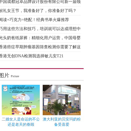
中国成都冠卓品牌设计股份有限公司新一届领
献礼女王节，我准备好了，你准备好了吗？
阅读+巧克力=绝配！经典书单火爆推荐
巧用这些方法和技巧，培训就可以达成理想中
光头奶爸纸尿裤：精细化用户运营，中国母婴
香港癌症早期肿瘤基因筛查检测你需要了解这
香港无创DNA检测我选择敏儿安T21
图片
Picture
二婚女人是命运的不公
澳大利亚的贝安玛奶粉
还是老天的眷顾
备受喜爱