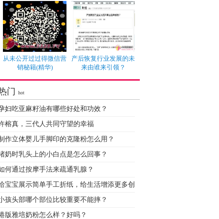
从未公开过过得微信营
产后恢复行业发展的未
销秘籍(精华)
来由谁来引领？
热门
hot
孕妇吃亚麻籽油有哪些好处和功效？
许榕真，三代人共同守望的幸福
制作立体婴儿手脚印的克隆粉怎么用？
堵奶时乳头上的小白点是怎么回事？
如何通过按摩手法来疏通乳腺？
给宝宝展示简单手工折纸，给生活增添更多创
小孩头部哪个部位比较重要不能摔？
港版雅培奶粉怎么样？好吗？