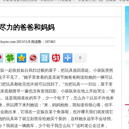
尽力的爸爸和妈妈
w.hxytw.com 2013/11/8 阅读数：107463
0
一起收拾如台风扫过般的屋子，把玩具放回原处。小袋鼠突然
轮子不见了。”她手里拿着的是圣诞节她爸爸刚送给她的一辆可以
们把玩具都收完也许就可以找到了。”当把玩具一一归位，屋子变
床底都搜寻一遍也没有发现踪影。小袋鼠坐在地上开始哭泣：“都
具。这是我很喜欢的车子，少一个轮子了，怎么办？以后不许他来
物，所以蹲下来列她说：“来，妈妈抱抱，我知道你很心痛，但不
不会跑出来，它现在一定躲在某个角落呢，也许哪天我们就发现它
她的玩具坏了就立刻答应给她买个新的，这样她永远学不会珍惜。
办？我就这一辆跑车，少个轮子我怎么玩？”这时老公走过来，