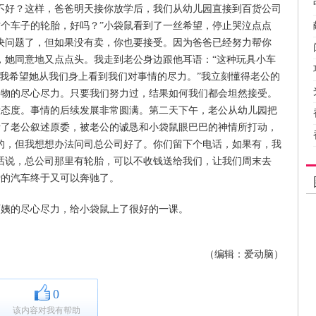
不好？这样，爸爸明天接你放学后，我们从幼儿园直接到百货公司
个车子的轮胎，好吗？”小袋鼠看到了一丝希望，停止哭泣点点
决问题了，但如果没有卖，你也要接受。因为爸爸已经努力帮你
，她同意地又点点头。我走到老公身边跟他耳语：“这种玩具小车
“我希望她从我们身上看到我们对事情的尽力。”我立刻懂得老公的
事物的尽心尽力。只要我们努力过，结果如何我们都会坦然接受。
活态度。事情的后续发展非常圆满。第二天下午，老公从幼儿园把
听了老公叙述原委，被老公的诚恳和小袋鼠眼巴巴的神情所打动，
的，但我想想办法问司总公司好了。你们留下个电话，如果有，我
话说，总公司那里有轮胎，可以不收钱送给我们，让我们周末去
爱的汽车终于又可以奔驰了。
姨的尽心尽力，给小袋鼠上了很好的一课。
（编辑：爱动脑）
0
该内容对我有帮助