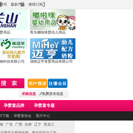
公司
最新产品
商情订阅
婴用品
青岛嘟啦咪婴幼儿用品
物科技有限公司
湖南迈亨母婴用品有限公司
求购信息
免费发布信息
孕婴童品牌
孕婴童专题
料下载
┆
孕婴童协会
┆
图片中心
南
广东
广西
吉林
辽宁
黑龙江
童品牌产品最新价格
黄金区软文广告