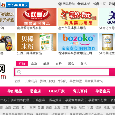
网站导航
收藏本站
设为主页
最新
米酒
南昌爱可食品科技
惠州市美儿婴儿用品
湖南迈亨母
商务
江西贝棒儿童食品
香港欧嘻高婴童用品公司
湖南美滋生
产品
企业
品牌
百科
展会
资讯
热搜：
儿童玩具
婴幼儿奶粉
牛初乳
早教加盟
儿童夏季童装
孕妇用品
婴童店
OEM厂家
育儿百科
孕婴童展
闻中心
┆
供求招商代理
┆
开店指导
┆
展会报道
┆
孕婴童商学院
┆
孕婴童排行榜
┆
资
蒙
山西
江西
四川
重庆
贵州
云南
上海
江苏
安徽
浙江
甘肃
福建
湖北
湖
孕婴童母婴用品生活馆
孕期营养 -- 钙很重要？
孕婴童行业产品广告聚集
孕婴