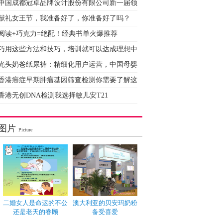
中国成都冠卓品牌设计股份有限公司新一届领
献礼女王节，我准备好了，你准备好了吗？
阅读+巧克力=绝配！经典书单火爆推荐
巧用这些方法和技巧，培训就可以达成理想中
光头奶爸纸尿裤：精细化用户运营，中国母婴
香港癌症早期肿瘤基因筛查检测你需要了解这
香港无创DNA检测我选择敏儿安T21
图片
Picture
二婚女人是命运的不公
澳大利亚的贝安玛奶粉
还是老天的眷顾
备受喜爱