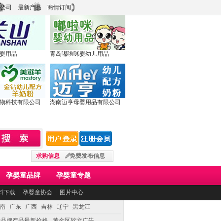
公司
最新产品
商情订阅
婴用品
青岛嘟啦咪婴幼儿用品
物科技有限公司
湖南迈亨母婴用品有限公司
求购信息
免费发布信息
孕婴童品牌
孕婴童专题
料下载
┆
孕婴童协会
┆
图片中心
南
广东
广西
吉林
辽宁
黑龙江
童品牌产品最新价格
黄金区软文广告