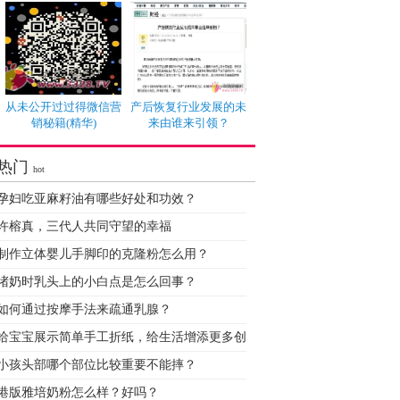
从未公开过过得微信营
产后恢复行业发展的未
销秘籍(精华)
来由谁来引领？
热门
hot
孕妇吃亚麻籽油有哪些好处和功效？
许榕真，三代人共同守望的幸福
制作立体婴儿手脚印的克隆粉怎么用？
堵奶时乳头上的小白点是怎么回事？
如何通过按摩手法来疏通乳腺？
给宝宝展示简单手工折纸，给生活增添更多创
小孩头部哪个部位比较重要不能摔？
港版雅培奶粉怎么样？好吗？