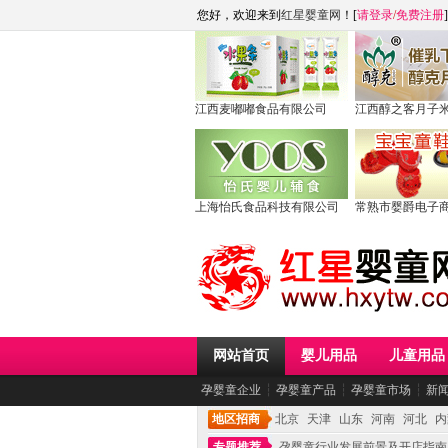
您好，欢迎来到
红星婴童网
！[
请登录
/
免费注册
]
江西麦嘟嘟食品有限公司
江西醇之客月子
上海怡氏食品科技有限公司
常熟市婴爵电子
网站首页
婴儿用品
儿童用品
孕婴童企业
┆
孕婴童产品
┆
孕婴童市场
┆
新
地区招商
北京
天津
山东
河南
河北
内
专题推荐
孕婴童行业发展前景及开店指南