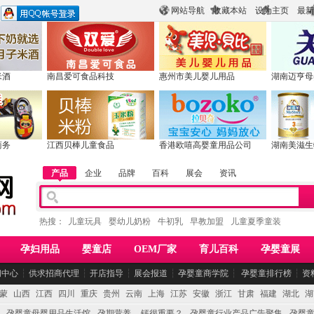
网站导航
收藏本站
设为主页
最新
米酒
南昌爱可食品科技
惠州市美儿婴儿用品
湖南迈亨母
商务
江西贝棒儿童食品
香港欧嘻高婴童用品公司
湖南美滋生
产品
企业
品牌
百科
展会
资讯
热搜：
儿童玩具
婴幼儿奶粉
牛初乳
早教加盟
儿童夏季童装
孕妇用品
婴童店
OEM厂家
育儿百科
孕婴童展
闻中心
┆
供求招商代理
┆
开店指导
┆
展会报道
┆
孕婴童商学院
┆
孕婴童排行榜
┆
资
蒙
山西
江西
四川
重庆
贵州
云南
上海
江苏
安徽
浙江
甘肃
福建
湖北
湖
孕婴童母婴用品生活馆
孕期营养 -- 钙很重要？
孕婴童行业产品广告聚集
孕婴