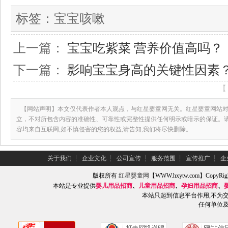
标签：
宝宝咳嗽
上一篇：
宝宝吃紫菜 营养价值高吗？
下一篇：
影响宝宝身高的关键性因素
【网站声明】本文仅代表作者本人观点，与红星婴童网无关。红星婴童网站对
立，不对所包含内容的准确性、可靠性或完整性提供任何明示或暗示的保证。
容均来自互联网,如不慎侵害的您的权益,请告知,我们将尽快删除。
关于我们
┆
企业文化
┆
公司宣传
┆
服务范围
┆
宣传推广
┆
企
版权所有
红星婴童网
【WWW.hxytw.com】Copy
本站是专业提供
婴儿用品招商
、
儿童用品招商
、
孕妇用品招商
、
本站只起到信息平台作用,不为
任何单位