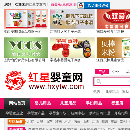
您好，欢迎来到
红星婴童网
！[
请登录
/
免费注册
]
江西麦嘟嘟食品有限公司
江西醇之客月子米酒
南昌爱可食品科技
上海怡氏食品科技有限公司
常熟市婴爵电子商务
江西贝棒儿童食品
产品
企业
品
热搜：
儿童玩具
婴幼
网站首页
婴儿用品
儿童用品
孕妇用品
婴童店
孕婴童企业
┆
孕婴童产品
┆
孕婴童市场
┆
新闻中心
┆
供求招商代理
┆
开店指导
地区招商
北京
天津
山东
河南
河北
内蒙
山西
江西
四川
重庆
贵州
专题推荐
孕婴童行业发展前景及开店指南
孕婴童母婴用品生活馆
孕期营养