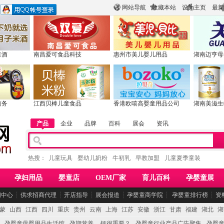
网站导航
收藏本站
设为主页
最新
米酒
南昌爱可食品科技
惠州市美儿婴儿用品
湖南迈亨母
商务
江西贝棒儿童食品
香港欧嘻高婴童用品公司
湖南美滋生
产品
企业
品牌
百科
展会
资讯
热搜：
儿童玩具
婴幼儿奶粉
牛初乳
早教加盟
儿童夏季童装
孕妇用品
婴童店
OEM厂家
育儿百科
孕婴童展
闻中心
┆
供求招商代理
┆
开店指导
┆
展会报道
┆
孕婴童商学院
┆
孕婴童排行榜
┆
资
蒙
山西
江西
四川
重庆
贵州
云南
上海
江苏
安徽
浙江
甘肃
福建
湖北
湖
孕婴童母婴用品生活馆
孕期营养 -- 钙很重要？
孕婴童行业产品广告聚集
孕婴