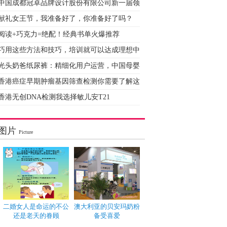
中国成都冠卓品牌设计股份有限公司新一届领
献礼女王节，我准备好了，你准备好了吗？
阅读+巧克力=绝配！经典书单火爆推荐
巧用这些方法和技巧，培训就可以达成理想中
光头奶爸纸尿裤：精细化用户运营，中国母婴
香港癌症早期肿瘤基因筛查检测你需要了解这
香港无创DNA检测我选择敏儿安T21
图片
Picture
二婚女人是命运的不公
澳大利亚的贝安玛奶粉
还是老天的眷顾
备受喜爱