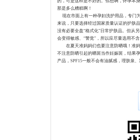
的，可是这样是不好的。你想啊，怀孕本身
那是多么糟糕啊！
现在市面上有一种孕妇洗护用品，专门为
来说，只要选择经过国家质量认证的护肤
没有必要全盘“格式化”日常护肤品。但从
会变得敏感、“警觉”，所以应尽量选用不
在夏天准妈妈们也要注意防晒哦！准妈妈
不注意防晒引起的晒斑当作妊娠斑，结果
产品，SPF15一般不会有油腻感，理肤泉、