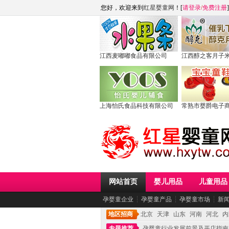
您好，欢迎来到
红星婴童网
！[
请登录
/
免费注册
]
江西麦嘟嘟食品有限公司
江西醇之客月子
上海怡氏食品科技有限公司
常熟市婴爵电子
网站首页
婴儿用品
儿童用品
孕婴童企业
┆
孕婴童产品
┆
孕婴童市场
┆
新
地区招商
北京
天津
山东
河南
河北
内
专题推荐
孕婴童行业发展前景及开店指南