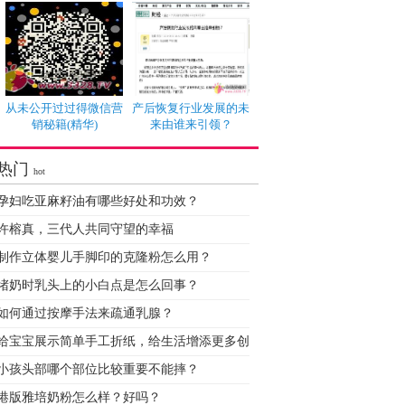
从未公开过过得微信营
产后恢复行业发展的未
销秘籍(精华)
来由谁来引领？
热门
hot
孕妇吃亚麻籽油有哪些好处和功效？
许榕真，三代人共同守望的幸福
制作立体婴儿手脚印的克隆粉怎么用？
堵奶时乳头上的小白点是怎么回事？
如何通过按摩手法来疏通乳腺？
给宝宝展示简单手工折纸，给生活增添更多创
小孩头部哪个部位比较重要不能摔？
港版雅培奶粉怎么样？好吗？