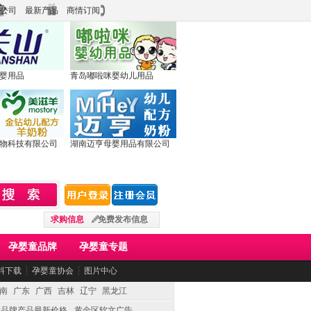
公司
最新产品
商情订阅
婴用品
青岛嘟啦咪婴幼儿用品
物科技有限公司
湖南迈亨母婴用品有限公司
求购信息
免费发布信息
孕婴童品牌
孕婴童专题
料下载
┆
孕婴童协会
┆
图片中心
南
广东
广西
吉林
辽宁
黑龙江
童品牌产品最新价格
黄金区软文广告