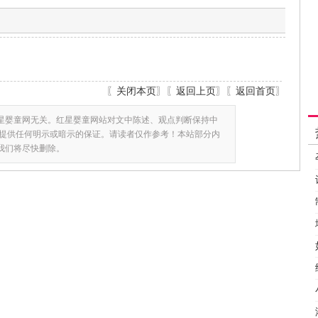
〖
关闭本页
〗〖
返回上页
〗〖
返回首页
〗
星婴童网无关。红星婴童网站对文中陈述、观点判断保持中
提供任何明示或暗示的保证。请读者仅作参考！本站部分内
,我们将尽快删除。