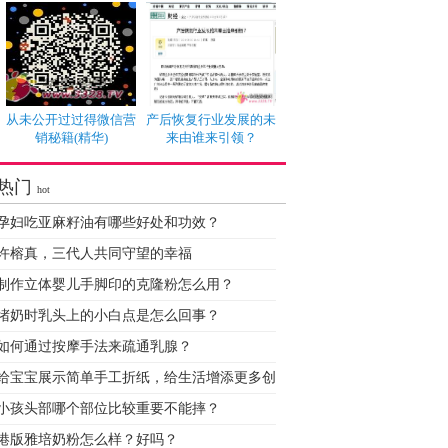
从未公开过过得微信营
产后恢复行业发展的未
销秘籍(精华)
来由谁来引领？
热门
hot
孕妇吃亚麻籽油有哪些好处和功效？
许榕真，三代人共同守望的幸福
制作立体婴儿手脚印的克隆粉怎么用？
堵奶时乳头上的小白点是怎么回事？
如何通过按摩手法来疏通乳腺？
给宝宝展示简单手工折纸，给生活增添更多创
小孩头部哪个部位比较重要不能摔？
港版雅培奶粉怎么样？好吗？