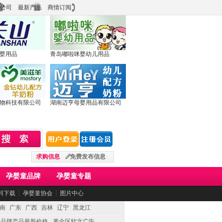
公司
最新产品
商情订阅
婴用品
青岛嘟啦咪婴幼儿用品
物科技有限公司
湖南迈亨母婴用品有限公司
求购信息
免费发布信息
孕婴童品牌
孕婴童专题
料下载
┆
孕婴童协会
┆
图片中心
南
广东
广西
吉林
辽宁
黑龙江
童品牌产品最新价格
黄金区软文广告