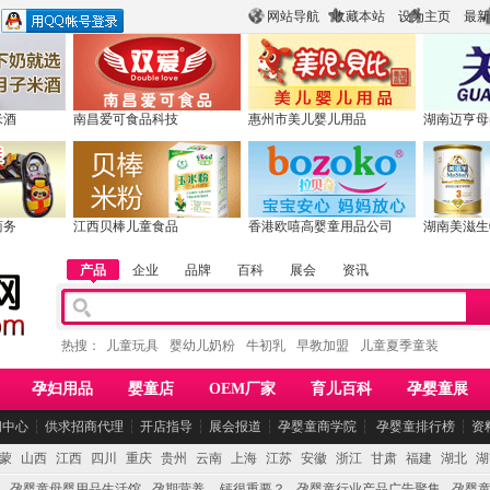
网站导航
收藏本站
设为主页
最新
米酒
南昌爱可食品科技
惠州市美儿婴儿用品
湖南迈亨母
商务
江西贝棒儿童食品
香港欧嘻高婴童用品公司
湖南美滋生
产品
企业
品牌
百科
展会
资讯
热搜：
儿童玩具
婴幼儿奶粉
牛初乳
早教加盟
儿童夏季童装
孕妇用品
婴童店
OEM厂家
育儿百科
孕婴童展
闻中心
┆
供求招商代理
┆
开店指导
┆
展会报道
┆
孕婴童商学院
┆
孕婴童排行榜
┆
资
蒙
山西
江西
四川
重庆
贵州
云南
上海
江苏
安徽
浙江
甘肃
福建
湖北
湖
孕婴童母婴用品生活馆
孕期营养 -- 钙很重要？
孕婴童行业产品广告聚集
孕婴