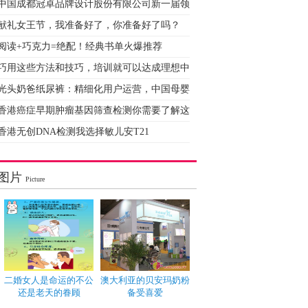
中国成都冠卓品牌设计股份有限公司新一届领
献礼女王节，我准备好了，你准备好了吗？
阅读+巧克力=绝配！经典书单火爆推荐
巧用这些方法和技巧，培训就可以达成理想中
光头奶爸纸尿裤：精细化用户运营，中国母婴
香港癌症早期肿瘤基因筛查检测你需要了解这
香港无创DNA检测我选择敏儿安T21
图片
Picture
二婚女人是命运的不公
澳大利亚的贝安玛奶粉
还是老天的眷顾
备受喜爱