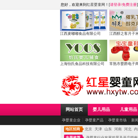
您好，欢迎来到
红星婴童网
！[
请登录
/
免费注册
]
江西麦嘟嘟食品有限公司
江西醇之客月子
上海怡氏食品科技有限公司
常熟市婴爵电子
网站首页
婴儿用品
儿童用品
孕婴童企业
┆
孕婴童产品
┆
孕婴童市场
┆
新
地区招商
北京
天津
山东
河南
河北
内
专题推荐
孕婴童行业发展前景及开店指南