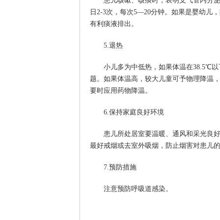
患儿咳嗽、咳痰时，表明支气管内分泌物
日2-3次，每次5—20分钟。如果是婴幼
有利痰液排出。
5.退热
小儿多为中低热，如果体温在38.5℃以
题。如果体温高，较大儿童可予物理降温
要时应用药物降温。
6.保持家庭良好环境
患儿所处居室要温暖、通风和采光良好，
最好戒烟或去室外吸烟，防止烟害对患儿
7.预防措施
注意预防呼吸道感染。