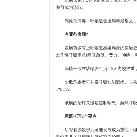
该病仅见于2岁以前宝贝，尤其以6个月以
亦可成为流行。
病原为病毒，呼吸道合胞病毒最常见，
有哪些表现?
发病前多有上呼吸道感染病原的接触史，
发作性呼吸困难(呼吸急促、费力、呻吟、
病情一般在咳喘发生后2-5天内较严重
少数危重者可并发呼吸功能衰竭、心功能
1%-3%。
该病的治疗关键是控制喘憋，解除呼吸困
家庭护理7个要点
尽管有少数患儿可能发展成为重症，但大