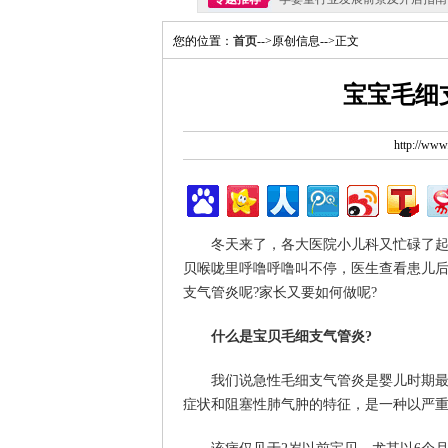
您的位置：
首页
-->原创信息-->正文
宝宝毛细
http://ww
冬天来了，各大医院小儿科又忙碌了起来
贝喉咙里呼噜呼噜叫不停，医生查看患儿
支气管炎呢?家长又要如何做呢?
什么是宝贝毛细支气管炎?
我们说急性毛细支气管炎是婴儿时期最常
症状和阻塞性肺气肿的特征，是一种以严