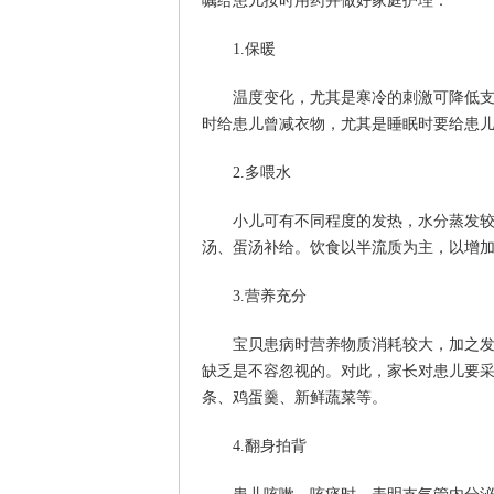
嘱给患儿按时用药并做好家庭护理：
1.保暖
温度变化，尤其是寒冷的刺激可降低支气
时给患儿曾减衣物，尤其是睡眠时要给患儿盖
2.多喂水
小儿可有不同程度的发热，水分蒸发较大
汤、蛋汤补给。饮食以半流质为主，以增
3.营养充分
宝贝患病时营养物质消耗较大，加之发热
缺乏是不容忽视的。对此，家长对患儿要
条、鸡蛋羹、新鲜蔬菜等。
4.翻身拍背