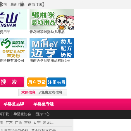
公司
最新产品
商情订阅
婴用品
青岛嘟啦咪婴幼儿用品
物科技有限公司
湖南迈亨母婴用品有限公司
求购信息
免费发布信息
孕婴童品牌
孕婴童专题
料下载
┆
孕婴童协会
┆
图片中心
南
广东
广西
吉林
辽宁
黑龙江
童品牌产品最新价格
黄金区软文广告