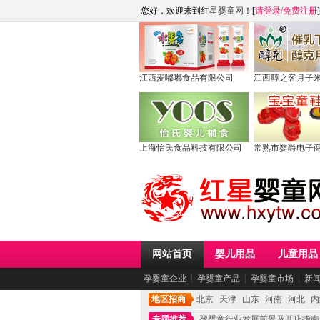
您好，欢迎来到
红星婴童网
！[
请登录
/
免费注册
]
江西麦嘟嘟食品有限公司
江西醇之客月子
上海怡氏食品科技有限公司
常熟市婴爵电子
网站首页
婴儿用品
儿童用品
孕婴童企业
┆
孕婴童产品
┆
孕婴童市场
┆
新
地区招商
北京
天津
山东
河南
河北
内
专题推荐
孕婴童行业发展前景及开店指南