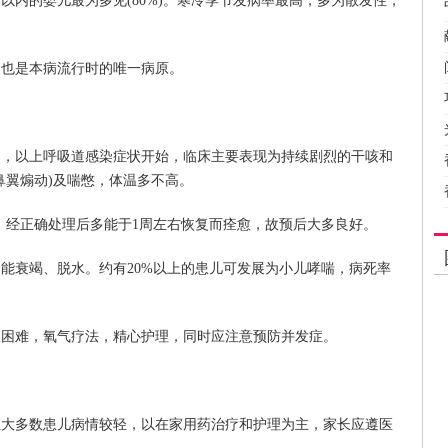
内的婴儿最为多见(80%)。寒冷季节发病率最高，多为散发性，
也是本病流行时的唯一病原。
以上呼吸道感染症状开始，临床主要表现为持续剧烈的干咳和
鼻翼煽动)及喘憋，体温多不高。
，经正确处理后多能于1周左右恢复而痊愈，故预后大多良好。
衰竭、脱水。约有20%以上的患儿可发展为小儿哮喘，病死率
难，氧气疗法，精心护理，同时应注意预防并发症。
多数患儿病情较轻，以在家用药治疗和护理为主，家长应遵医