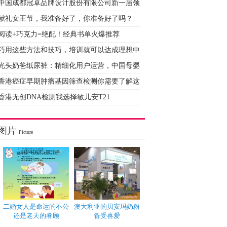
中国成都冠卓品牌设计股份有限公司新一届领
献礼女王节，我准备好了，你准备好了吗？
阅读+巧克力=绝配！经典书单火爆推荐
巧用这些方法和技巧，培训就可以达成理想中
光头奶爸纸尿裤：精细化用户运营，中国母婴
香港癌症早期肿瘤基因筛查检测你需要了解这
香港无创DNA检测我选择敏儿安T21
图片
Picture
二婚女人是命运的不公
澳大利亚的贝安玛奶粉
还是老天的眷顾
备受喜爱