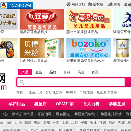
网站导航
收藏本站
设为主页
最新
米酒
南昌爱可食品科技
惠州市美儿婴儿用品
湖南迈亨母
商务
江西贝棒儿童食品
香港欧嘻高婴童用品公司
湖南美滋生
产品
企业
品牌
百科
展会
资讯
热搜：
儿童玩具
婴幼儿奶粉
牛初乳
早教加盟
儿童夏季童装
孕妇用品
婴童店
OEM厂家
育儿百科
孕婴童展
闻中心
┆
供求招商代理
┆
开店指导
┆
展会报道
┆
孕婴童商学院
┆
孕婴童排行榜
┆
资
蒙
山西
江西
四川
重庆
贵州
云南
上海
江苏
安徽
浙江
甘肃
福建
湖北
湖
孕婴童母婴用品生活馆
孕期营养 -- 钙很重要？
孕婴童行业产品广告聚集
孕婴