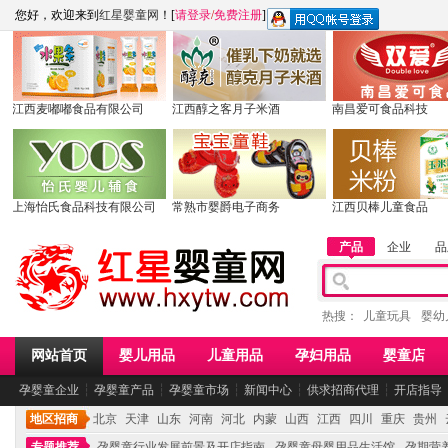
您好，欢迎来到
红星婴童网
！[
请登录
/
免费注册
]
江西麦嘟嘟食品有限公司
江西醇之客月子米酒
南昌爱可食品科技
上海怡氏食品科技有限公司
常熟市婴爵电子商务
江西贝棒儿童食品
产品
企业
品
热搜：
儿童玩具
婴幼
网站首页
婴儿用品
儿童用品
孕妇用品
婴童店
孕婴童企业
┆
孕婴童产品
┆
孕婴童市场
┆
新闻中心
┆
供求招商代理
┆
开店指导
地区招商
北京
天津
山东
河南
河北
内蒙
山西
江西
四川
重庆
贵州
专题推荐
孕婴童行业发展前景及开店指南
孕婴童母婴用品生活馆
孕期营养