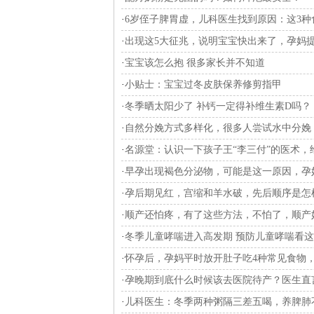
·
6岁侄子脾胃虚，儿科医生找到原因：这3
·
出现这5大征兆，说明宝宝快出来了，孕妈
·
宝宝该怎么抱 很多家长并不知道
·
小贴士：宝宝过冬皮肤保养修剪指甲
·
冬季晒太阳少了 补钙一定得补维生素D吗？
·
自然分娩方式多样化，很多人尝试水中分娩
·
名源堂：认识一下孩子王“李三付”的医术，
·
早孕出现褐色分泌物，可能是这一原因，孕
·
孕后期见红，宫缩和羊水破，先后顺序是怎
·
顺产还怕疼，有了这些方法，不怕了，顺产
·
冬季儿童哮喘进入高发期 预防儿童哮喘看
·
怀孕后，孕妈平时放开肚子吃4种常见食物
·
孕晚期到底什么时候该去医院待产？医生直
·
儿科医生：冬季两种粥隔三差五喝，养脾肺