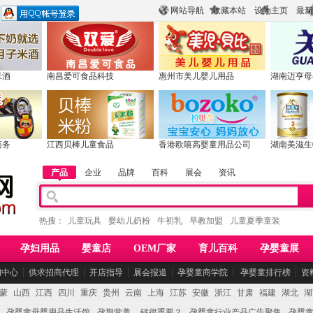
网站导航
收藏本站
设为主页
最新
米酒
南昌爱可食品科技
惠州市美儿婴儿用品
湖南迈亨母
商务
江西贝棒儿童食品
香港欧嘻高婴童用品公司
湖南美滋生
产品
企业
品牌
百科
展会
资讯
热搜：
儿童玩具
婴幼儿奶粉
牛初乳
早教加盟
儿童夏季童装
孕妇用品
婴童店
OEM厂家
育儿百科
孕婴童展
闻中心
┆
供求招商代理
┆
开店指导
┆
展会报道
┆
孕婴童商学院
┆
孕婴童排行榜
┆
资
蒙
山西
江西
四川
重庆
贵州
云南
上海
江苏
安徽
浙江
甘肃
福建
湖北
湖
孕婴童母婴用品生活馆
孕期营养 -- 钙很重要？
孕婴童行业产品广告聚集
孕婴