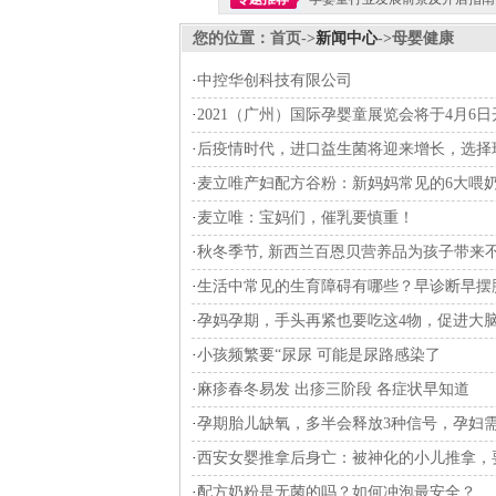
您的位置：首页->
新闻中心
->母婴健康
·
中控华创科技有限公司
·
2021（广州）国际孕婴童展览会将于4月6日
·
后疫情时代，进口益生菌将迎来增长，选择
·
麦立唯产妇配方谷粉：新妈妈常见的6大喂
·
麦立唯：宝妈们，催乳要慎重！
·
秋冬季节, 新西兰百恩贝营养品为孩子带来
·
生活中常见的生育障碍有哪些？早诊断早摆
·
孕妈孕期，手头再紧也要吃这4物，促进大
·
小孩频繁要“尿尿 可能是尿路感染了
·
麻疹春冬易发 出疹三阶段 各症状早知道
·
孕期胎儿缺氧，多半会释放3种信号，孕妇
·
西安女婴推拿后身亡：被神化的小儿推拿，
·
配方奶粉是无菌的吗？如何冲泡最安全？