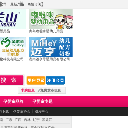
公司
最新产品
商情订阅
婴用品
青岛嘟啦咪婴幼儿用品
物科技有限公司
湖南迈亨母婴用品有限公司
求购信息
免费发布信息
孕婴童品牌
孕婴童专题
料下载
┆
孕婴童协会
┆
图片中心
南
广东
广西
吉林
辽宁
黑龙江
童品牌产品最新价格
黄金区软文广告