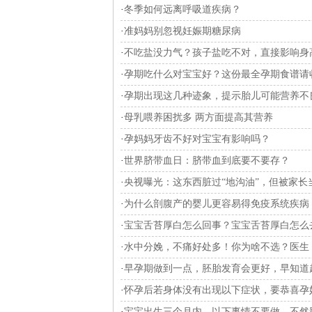
·
冬季如何远离呼吸道疾病？
·
准妈妈别忽视妊娠期糖尿病
·
不吃盐没力气？孩子盐吃不对，直接影响身
·
孕期吃什么对宝宝好？这份最全孕期食谱请
·
孕期出现这几种迹象，提示胎儿可能营养不
·
母乳喂养困扰多 两方面提高其营养
·
孕妈妈牙齿不好对宝宝有影响吗？
·
世界脐带血日：脐带血到底要不要存？
·
央视曝光：这东西脏过“地沟油”，但被家长
·
为什么剖腹产的婴儿更容易得免疫系统疾病
·
宝宝舌苔厚白怎么回事？宝宝舌苔厚白怎么
·
水中分娩，不痛好处多！你为啥不选？医生
·
早孕期做到一点，胚胎发育会更好，早知道
·
怀孕后若身体没有出现以下症状，要恭喜孕
·
宝宝出生三个月内，以下事情不要做，不然