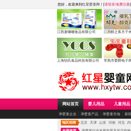
您好，欢迎来到
红星婴童网
！[
请登录
/
免费注册
]
江西麦嘟嘟食品有限公司
江西醇之客月子
上海怡氏食品科技有限公司
常熟市婴爵电子
网站首页
婴儿用品
儿童用品
孕婴童企业
┆
孕婴童产品
┆
孕婴童市场
┆
新
地区招商
北京
天津
山东
河南
河北
内
专题推荐
孕婴童行业发展前景及开店指南